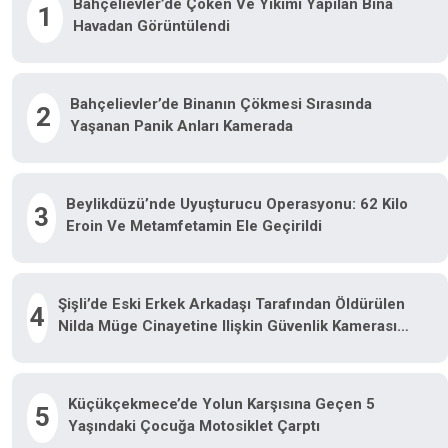
Bahçelievler’de Çöken Ve Yıkımı Yapılan Bina
1
Havadan Görüntülendi
Bahçelievler’de Binanın Çökmesi Sırasında
2
Yaşanan Panik Anları Kamerada
Beylikdüzü’nde Uyuşturucu Operasyonu: 62 Kilo
3
Eroin Ve Metamfetamin Ele Geçirildi
Şişli’de Eski Erkek Arkadaşı Tarafından Öldürülen
4
Nilda Müge Cinayetine Ilişkin Güvenlik Kamerası
Görüntüsü Ortaya Çıktı
Küçükçekmece’de Yolun Karşısına Geçen 5
5
Yaşındaki Çocuğa Motosiklet Çarptı