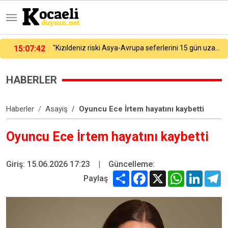
15:07:42
"Kızıldeniz riski Asya-Avrupa seferlerini 15 gün uzattı"
HABERLER
Haberler
Asayiş
Oyuncu Ece İrtem hayatını kaybetti
Oyuncu Ece İrtem hayatını kaybetti
Giriş: 15.06.2026 17:23
|
Güncelleme:
Share
Facebook
X
WhatsApp
Linked
T
Paylaş