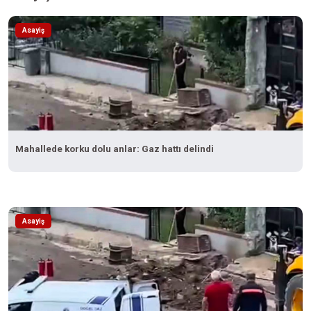
Asayiş
Mahallede korku dolu anlar: Gaz hattı delindi
Asayiş