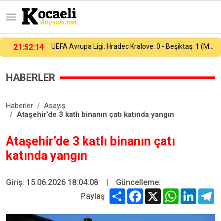
UEFA Avrupa Ligi: Hradec Kralove: 0 - Beşiktaş: 1 (Maç sonucu)
21:37:53
Heybeliada Deniz Harp Okulu’nda çıkan yangın söndürüldü
HABERLER
Haberler
Asayiş
Ataşehir’de 3 katlı binanın çatı katında yangın
Ataşehir’de 3 katlı binanın çatı
katında yangın
Giriş: 15.06.2026 18:04:08
|
Güncelleme:
Share
Facebook
X
WhatsApp
Linked
T
Paylaş