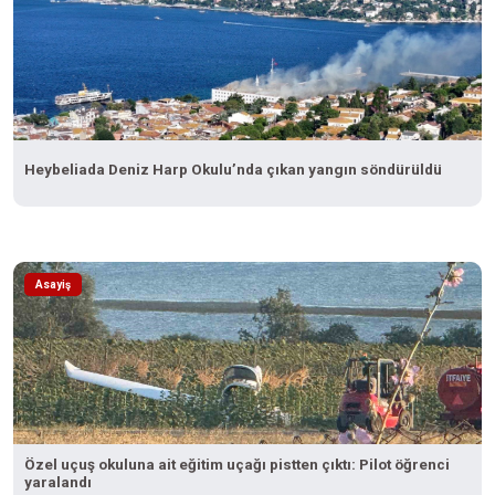
Heybeliada Deniz Harp Okulu’nda çıkan yangın söndürüldü
Asayiş
Özel uçuş okuluna ait eğitim uçağı pistten çıktı: Pilot öğrenci
yaralandı