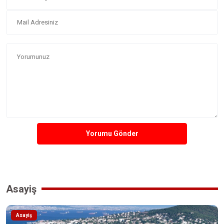
Yorumu Gönder
Asayiş
Asayiş