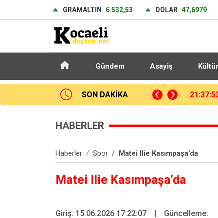
GRAMALTIN
6.532,53
DOLAR
47,6979
Gündem
Asayiş
Kültü
p Okulu’nda çıkan yangın söndürüldü
SON DAKİKA
21:27:5
HABERLER
Haberler
Spor
Matei Ilie Kasımpaşa’da
Matei Ilie Kasımpaşa’da
Giriş: 15.06.2026 17:22:07
|
Güncelleme: