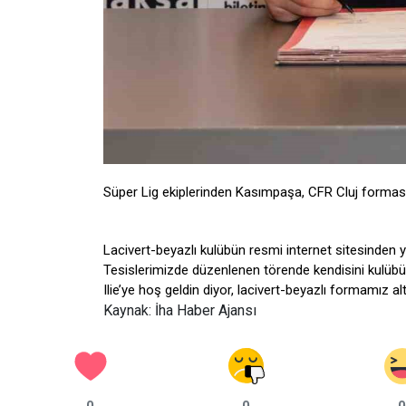
Süper Lig ekiplerinden Kasımpaşa, CFR Cluj forması 
Lacivert-beyazlı kulübün resmi internet sitesinden 
Tesislerimizde düzenlenen törende kendisini kulüb
Ilie’ye hoş geldin diyor, lacivert-beyazlı formamız altı
Kaynak: İha Haber Ajansı
0
0
0