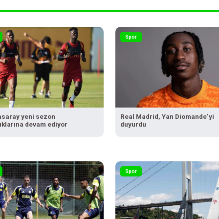
Spor
asaray yeni sezon
Real Madrid, Yan Diomande’yi
lıklarına devam ediyor
duyurdu
Spor