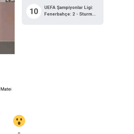
UEFA Şampiyonlar Ligi:
10
Fenerbahçe: 2 - Sturm
Graz: 0 (İlk Yarı)
 Matei
0