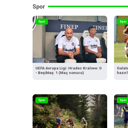
Spor
Spor
Spor
UEFA Avrupa Ligi: Hradec Kralove: 0
Galat
- Beşiktaş: 1 (Maç sonucu)
hazır
Spor
Spor