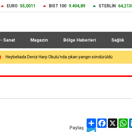
EURO
55,0011
BIST 100
9.404,89
STERLİN
64,213
r- Sanat
Magazin
Bölge Haberleri
Sağlık
4
Galatasaray yeni sezon hazırlıklarına devam ediyor
Share
Facebook
X
W
Paylaş
Telegram