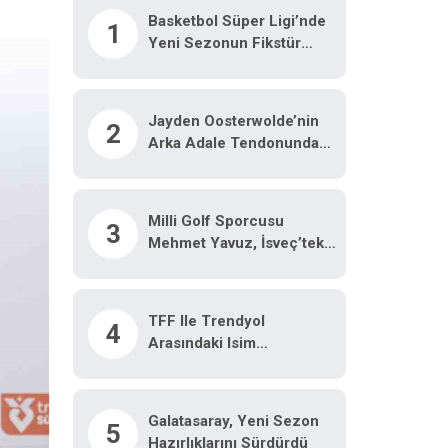
Basketbol Süper Ligi’nde
1
Yeni Sezonun Fikstür
Kura Çekimi Yapıldı
Jayden Oosterwolde’nin
2
Arka Adale Tendonunda
Kısmi Yırtık Tespit Edildi
Milli Golf Sporcusu
3
Mehmet Yavuz, İsveç’teki
Dünya Şampiyonasında
Türkiye’yi Temsil Edecek
TFF Ile Trendyol
4
Arasındaki Isim
Sponsorluğu Sözleşmesi
Iki Yıl Daha Uzatıldı
Galatasaray, Yeni Sezon
5
Hazırlıklarını Sürdürdü