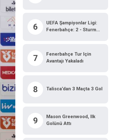
UEFA Şampiyonlar Ligi:
6
Fenerbahçe: 2 - Sturm
Graz: 0 (Maç Sonucu)
Fenerbahçe Tur Için
7
Avantajı Yakaladı
8
Talisca’dan 3 Maçta 3 Gol
Mason Greenwood, Ilk
9
Golünü Attı