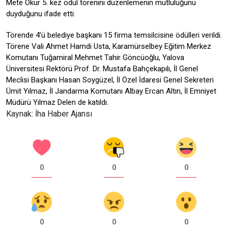
Mete Okur 5. kez ödül törenini düzenlemenin mutluluğunu
duyduğunu ifade etti.
Törende 4’ü belediye başkanı 15 firma temsilcisine ödülleri verildi.
Törene Vali Ahmet Hamdi Usta, Karamürselbey Eğitim Merkez
Komutanı Tuğamiral Mehmet Tahir Göncüoğlu, Yalova
Üniversitesi Rektörü Prof. Dr. Mustafa Bahçekapılı, İl Genel
Meclisi Başkanı Hasan Soygüzel, İl Özel İdaresi Genel Sekreteri
Ümit Yılmaz, İl Jandarma Komutanı Albay Ercan Altın, İl Emniyet
Müdürü Yılmaz Delen de katıldı.
Kaynak: İha Haber Ajansı
0
0
0
0
0
0