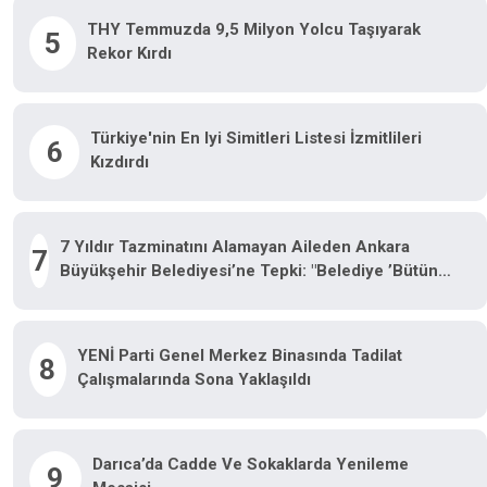
THY Temmuzda 9,5 Milyon Yolcu Taşıyarak
5
Rekor Kırdı
Türkiye'nin En Iyi Simitleri Listesi İzmitlileri
6
Kızdırdı
7 Yıldır Tazminatını Alamayan Aileden Ankara
7
Büyükşehir Belediyesi’ne Tepki: "Belediye ’Bütün
Yargı Yollarını Tüketeceğiz’ Dedi, Bizi Tüketti"
YENİ Parti Genel Merkez Binasında Tadilat
8
Çalışmalarında Sona Yaklaşıldı
Darıca’da Cadde Ve Sokaklarda Yenileme
9