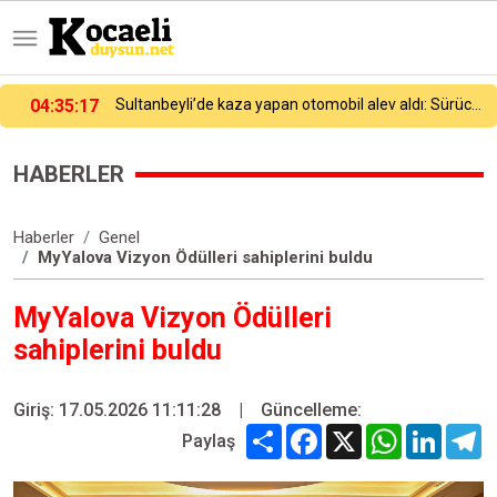
Sultanbeyli’de kaza yapan otomobil alev aldı: Sürücü ve araç sahipleri arasında tartışma çıktı
04:13:31
Ümraniye’de hafif ticari araç ile otomobil çarpıştı: 4’ü ağır, 6 yaralı
HABERLER
Haberler
Genel
MyYalova Vizyon Ödülleri sahiplerini buldu
MyYalova Vizyon Ödülleri
sahiplerini buldu
Giriş: 17.05.2026 11:11:28
|
Güncelleme:
Share
Facebook
X
WhatsApp
Linked
T
Paylaş