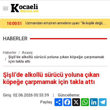
n emziren annelere uyarı: "İki kişilik değil, dengeli beslenin"
09:58
Altın fiyatları 7 haftanın zirvesinde
HABERLER
Haberler
Asayiş
Şişli’de alkollü sürücü yoluna çıkan köpeğe çarpmamak
için takla attı
Şişli’de alkollü sürücü yoluna çıkan
köpeğe çarpmamak için takla attı
Giriş: 02.06.2026 05:53:39
|
Güncelleme:
Share
Facebook
X
WhatsApp
Linked
T
Paylaş