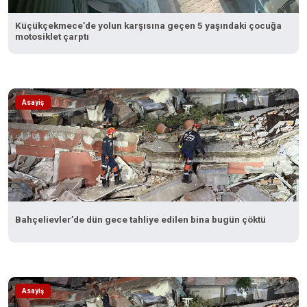
Küçükçekmece’de yolun karşısına geçen 5 yaşındaki çocuğa
motosiklet çarptı
Asayiş
Bahçelievler’de dün gece tahliye edilen bina bugün çöktü
Asayiş