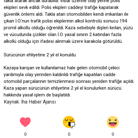
takla atarak ancak durabildi. İhbar üzerine olay yerine polis
ekipleri sevk edildi. Polis ekipleri caddeyi trafiğe kapatarak
güvenlik önlemi aldı. Takla atan otomobilden kendi imkanları ile
çıkan İ.O.’nun trafik polisi ekiplerinin alkol kontrolü sonucu 194
promil alkollü olduğu öğrenildi. Kaza sebebiyle dişleri kırılan, yüzü
ve vücudunda çizikler olan İ.O. yasal sınırın 2 katından fazla
alkollü olduğu için ifadesi alınmak üzere karakola götürüldü.
Sürücünün ehliyetine 2 yıl el konuldu
Kazaya karışan ve kullanılamaz hale gelen otomobil çekici
yardımıyla olay yerinden kaldırıldı trafiğe kapatılan cadde
otomobil parçalarının temizlenmesi sonrası yeniden trafiğe açıldı.
Kaza yapan sürücünün ehliyetine 2 yıl el konulurken sürücü
hakkında yasal işlem de başlatıldı.
Kaynak: İha Haber Ajansı
0
0
0