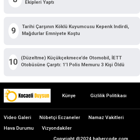
Ekipleri Yaptı
Tarihi Çarşının Köklü Kuyumcusu Kepenk Indirdi,
9
Mağdurlar Emniyete Koştu
(Düzeltme) Küçükçekmece’de Otomobil, İETT
10
Otobüsüne Çarptı: 1’i Polis Memuru 3 Kişi Öldü
Künye
Gizlilik Politikası
Video Galeri
Nöbetçi Eczaneler
Namaz Vakitleri
Hava Durumu
Vizyondakiler
Copyright @2024 habercode.com