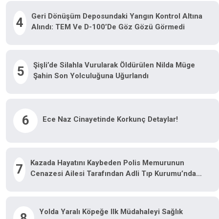
Geri Dönüşüm Deposundaki Yangın Kontrol Altına
4
Alındı: TEM Ve D-100’de Göz Gözü Görmedi
Şişli’de Silahla Vurularak Öldürülen Nilda Müge
5
Şahin Son Yolculuğuna Uğurlandı
6
Ece Naz Cinayetinde Korkunç Detaylar!
Kazada Hayatını Kaybeden Polis Memurunun
7
Cenazesi Ailesi Tarafından Adli Tıp Kurumu’ndan
Alındı
Yolda Yaralı Köpeğe Ilk Müdahaleyi Sağlık
8