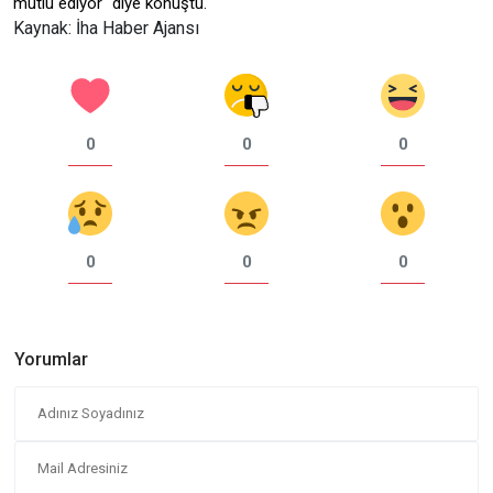
mutlu ediyor" diye konuştu.
Kaynak: İha Haber Ajansı
0
0
0
0
0
0
Yorumlar