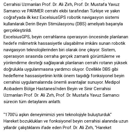
Cerrahisi Uzmanları Prof. Dr. Ali Zırh, Prof. Dr. Mustafa Yavuz
Samancı ve PARMER cerrahi ekibi tarafından Türkiye ve yakın
coğrafyada ilk kez ExcelsiusGPS robotik navigasyon sistemi
kullanılarak Derin Beyin Stimülasyonu (DBS) ameliyatı başarıyla
gerçekleştirildi.
ExcelsiusGPS, beyin cerrahlarına operasyon öncesinde planlanan
hedefe milimetrik hassasiyetle ulaşabilme imkânı sunan robotik
navigasyon teknolojilerinden biri olarak öne çıkıyor. Sistem,
operasyon sırasında cerraha gerçek zamanlı görüntüleme ve
yönlendirme desteği sağlayarak planlanan cerrahi rotanın yüksek
doğrulukla uygulanmasına yardımcı oluyor. Özellikle DBS gibi
hedefleme hassasiyetinin kritik önem taşıdığı fonksiyonel beyin
cerrahisi uygulamalarında önemli avantajlar sunuyor. Medipol
Acıbadem Bölge Hastanesi’nden Beyin ve Sinir Cerrahisi
Uzmanları Prof. Dr. Ali Zırh, Prof. Dr. Mustafa Yavuz Samancı
sürecin tüm detaylarını anlattı.
"1700’ü aşkın deneyimimizi yeni teknolojiyle buluşturduk"
Hareket bozuklukları ve fonksiyonel beyin cerrahisi alanında uzun
yıllardır çalıştıklarını ifade eden Prof. Dr. Ali Zırh, "Hareket