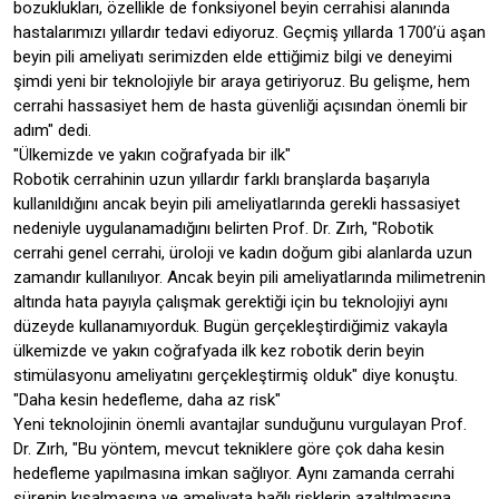
bozuklukları, özellikle de fonksiyonel beyin cerrahisi alanında
hastalarımızı yıllardır tedavi ediyoruz. Geçmiş yıllarda 1700’ü aşan
beyin pili ameliyatı serimizden elde ettiğimiz bilgi ve deneyimi
şimdi yeni bir teknolojiyle bir araya getiriyoruz. Bu gelişme, hem
cerrahi hassasiyet hem de hasta güvenliği açısından önemli bir
adım" dedi.
"Ülkemizde ve yakın coğrafyada bir ilk"
Robotik cerrahinin uzun yıllardır farklı branşlarda başarıyla
kullanıldığını ancak beyin pili ameliyatlarında gerekli hassasiyet
nedeniyle uygulanamadığını belirten Prof. Dr. Zırh, "Robotik
cerrahi genel cerrahi, üroloji ve kadın doğum gibi alanlarda uzun
zamandır kullanılıyor. Ancak beyin pili ameliyatlarında milimetrenin
altında hata payıyla çalışmak gerektiği için bu teknolojiyi aynı
düzeyde kullanamıyorduk. Bugün gerçekleştirdiğimiz vakayla
ülkemizde ve yakın coğrafyada ilk kez robotik derin beyin
stimülasyonu ameliyatını gerçekleştirmiş olduk" diye konuştu.
"Daha kesin hedefleme, daha az risk"
Yeni teknolojinin önemli avantajlar sunduğunu vurgulayan Prof.
Dr. Zırh, "Bu yöntem, mevcut tekniklere göre çok daha kesin
hedefleme yapılmasına imkan sağlıyor. Aynı zamanda cerrahi
sürenin kısalmasına ve ameliyata bağlı risklerin azaltılmasına