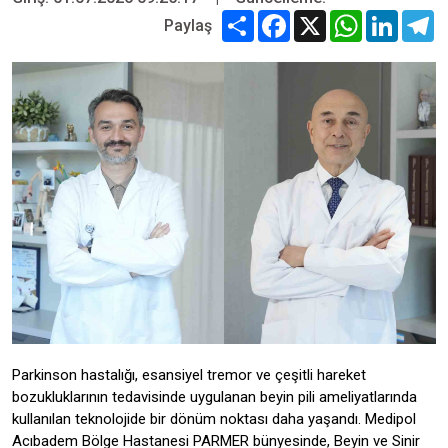
Share
Facebook
X
WhatsApp
Linked
T
Paylaş
Parkinson hastalığı, esansiyel tremor ve çeşitli hareket
bozukluklarının tedavisinde uygulanan beyin pili ameliyatlarında
kullanılan teknolojide bir dönüm noktası daha yaşandı. Medipol
Acıbadem Bölge Hastanesi PARMER bünyesinde, Beyin ve Sinir