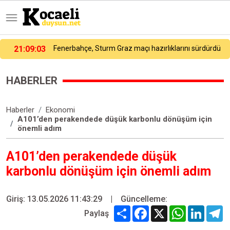
ü
20:37:22
İçişleri Bakanı Çiftçi: "Yaklaşık 7 bin 500 aranan şahsı bu yılın ilk 7 yılında yakalamış durumdayız"
HABERLER
Haberler
Ekonomi
A101’den perakendede düşük karbonlu dönüşüm için
önemli adım
A101’den perakendede düşük
karbonlu dönüşüm için önemli adım
Giriş: 13.05.2026 11:43:29
|
Güncelleme:
Share
Facebook
X
WhatsApp
Linked
T
Paylaş