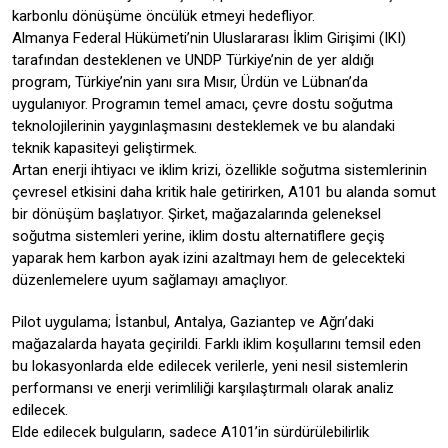
karbonlu dönüşüme öncülük etmeyi hedefliyor.
Almanya Federal Hükümeti’nin Uluslararası İklim Girişimi (IKI)
tarafından desteklenen ve UNDP Türkiye’nin de yer aldığı
program, Türkiye’nin yanı sıra Mısır, Ürdün ve Lübnan’da
uygulanıyor. Programın temel amacı, çevre dostu soğutma
teknolojilerinin yaygınlaşmasını desteklemek ve bu alandaki
teknik kapasiteyi geliştirmek.
Artan enerji ihtiyacı ve iklim krizi, özellikle soğutma sistemlerinin
çevresel etkisini daha kritik hale getirirken, A101 bu alanda somut
bir dönüşüm başlatıyor. Şirket, mağazalarında geleneksel
soğutma sistemleri yerine, iklim dostu alternatiflere geçiş
yaparak hem karbon ayak izini azaltmayı hem de gelecekteki
düzenlemelere uyum sağlamayı amaçlıyor.
Pilot uygulama; İstanbul, Antalya, Gaziantep ve Ağrı’daki
mağazalarda hayata geçirildi. Farklı iklim koşullarını temsil eden
bu lokasyonlarda elde edilecek verilerle, yeni nesil sistemlerin
performansı ve enerji verimliliği karşılaştırmalı olarak analiz
edilecek.
Elde edilecek bulguların, sadece A101’in sürdürülebilirlik