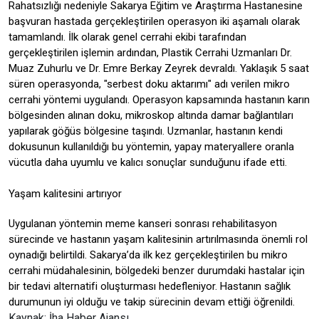
Rahatsızlığı nedeniyle Sakarya Eğitim ve Araştırma Hastanesine
başvuran hastada gerçekleştirilen operasyon iki aşamalı olarak
tamamlandı. İlk olarak genel cerrahi ekibi tarafından
gerçekleştirilen işlemin ardından, Plastik Cerrahi Uzmanları Dr.
Muaz Zuhurlu ve Dr. Emre Berkay Zeyrek devraldı. Yaklaşık 5 saat
süren operasyonda, "serbest doku aktarımı" adı verilen mikro
cerrahi yöntemi uygulandı. Operasyon kapsamında hastanın karın
bölgesinden alınan doku, mikroskop altında damar bağlantıları
yapılarak göğüs bölgesine taşındı. Uzmanlar, hastanın kendi
dokusunun kullanıldığı bu yöntemin, yapay materyallere oranla
vücutla daha uyumlu ve kalıcı sonuçlar sunduğunu ifade etti.
Yaşam kalitesini artırıyor
Uygulanan yöntemin meme kanseri sonrası rehabilitasyon
sürecinde ve hastanın yaşam kalitesinin artırılmasında önemli rol
oynadığı belirtildi. Sakarya’da ilk kez gerçekleştirilen bu mikro
cerrahi müdahalesinin, bölgedeki benzer durumdaki hastalar için
bir tedavi alternatifi oluşturması hedefleniyor. Hastanın sağlık
durumunun iyi olduğu ve takip sürecinin devam ettiği öğrenildi.
Kaynak: İha Haber Ajansı