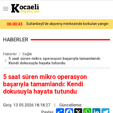
n
04:35:17
Sultanbeyli’de kaza yapan otomobil alev aldı: Sürücü ve araç sahipleri arasında tartışma çıktı
HABERLER
Haberler
Sağlık
5 saat süren mikro operasyon başarıyla tamamlandı:
Kendi dokusuyla hayata tutundu
5 saat süren mikro operasyon
başarıyla tamamlandı: Kendi
dokusuyla hayata tutundu
Giriş: 13.05.2026 18:18:27
|
Güncelleme:
Share
Facebook
X
WhatsApp
Linked
T
Paylaş