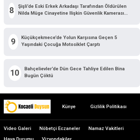
Şişli’de Eski Erkek Arkadaşı Tarafından Öldürülen
8
Nilda Müge Cinayetine Ilişkin Güvenlik Kamerası
Görüntüsü Ortaya Çıktı
Küçükçekmece’de Yolun Karşısına Geçen 5
9
Yaşındaki Çocuğa Motosiklet Çarptı
Bahçelievler’de Dün Gece Tahliye Edilen Bina
10
Bugün Çöktü
Künye
Gizlilik Politikası
Video Galeri
Nöbetçi Eczaneler
Namaz Vakitleri
Hava Durumu
Vizyondakiler