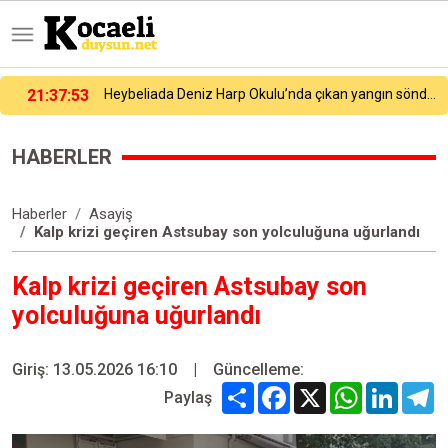
Heybeliada Deniz Harp Okulu’nda çıkan yangın söndürüldü
21:27:54
Galatasaray yeni sezon hazırlıklarına devam ediyor
HABERLER
Haberler
Asayiş
Kalp krizi geçiren Astsubay son yolculuğuna uğurlandı
Kalp krizi geçiren Astsubay son
yolculuğuna uğurlandı
Giriş: 13.05.2026 16:10
|
Güncelleme:
Share
Facebook
X
WhatsApp
Linked
T
Paylaş