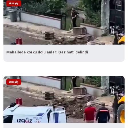
Asayiş
Mahallede korku dolu anlar: Gaz hattı delindi
Asayiş