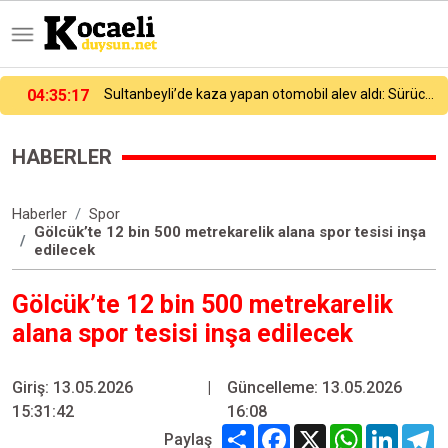
Sultanbeyli’de kaza yapan otomobil alev aldı: Sürücü ve araç sahipleri arasında tartışma çıktı
04:13:31
Ümraniye’de hafif ticari araç ile otomobil çarpıştı: 4’ü ağır, 6 yaralı
HABERLER
Haberler
Spor
Gölcük’te 12 bin 500 metrekarelik alana spor tesisi inşa
edilecek
Gölcük’te 12 bin 500 metrekarelik
alana spor tesisi inşa edilecek
Giriş: 13.05.2026
|
Güncelleme: 13.05.2026
15:31:42
16:08
Share
Facebook
X
WhatsApp
Linked
T
Paylaş