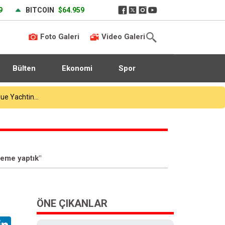
9
BITCOIN
$64.959
Foto Galeri
Video Galeri
Bülten
Ekonomi
Spor
deme yaptık"
ÖNE ÇIKANLAR
hatsApp
LinkedIn