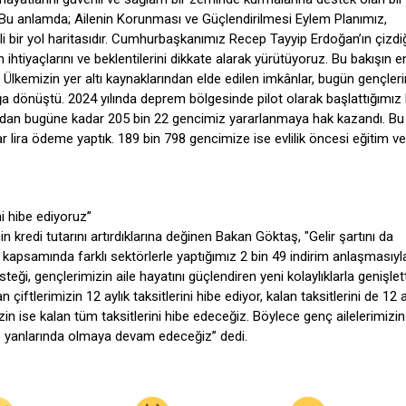
 ’’Bu anlamda; Ailenin Korunması ve Güçlendirilmesi Eylem Planımız,
li bir yol haritasıdır. Cumhurbaşkanımız Recep Tayyip Erdoğan’ın çizdi
n ihtiyaçlarını ve beklentilerini dikkate alarak yürütüyoruz. Bu bakışın e
 Ülkemizin yer altı kaynaklarından elde edilen imkânlar, bugün gençler
ğa dönüştü. 2024 yılında deprem bölgesinde pilot olarak başlattığımız
Fon’dan bugüne kadar 205 bin 22 gencimiz yararlanmaya hak kazandı. Bu
ira ödeme yaptık. 189 bin 798 gencimize ise evlilik öncesi eğitim ve 
ni hibe ediyoruz’’
kredi tutarını artırdıklarına değinen Bakan Göktaş, "Gelir şartını da
ı kapsamında farklı sektörlerle yaptığımız 2 bin 49 indirim anlaşmasıyl
desteği, gençlerimizin aile hayatını güçlendiren yeni kolaylıklarla genişlett
ftlerimizin 12 aylık taksitlerini hibe ediyor, kalan taksitlerini de 12 
izin ise kalan tüm taksitlerini hibe edeceğiz. Böylece genç ailelerimiz
 yanlarında olmaya devam edeceğiz’’ dedi.