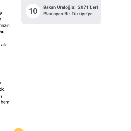
Yeniden Canlandırdık"
Bakan Uraloğlu: "2071’leri
10
ği
Planlayan Bir Türkiye’ye
n
Geldik"
imizin
 bu
aile
a
ik.
ay
in hem