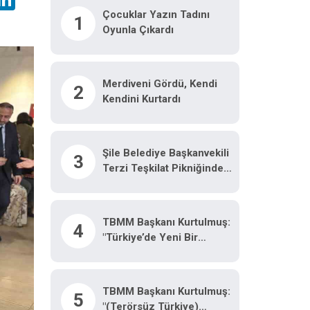
Çocuklar Yazın Tadını
1
Oyunla Çıkardı
Merdiveni Gördü, Kendi
2
Kendini Kurtardı
Şile Belediye Başkanvekili
3
Terzi Teşkilat Pikniğinde
AK Partililerle Bir Araya
Geldi
TBMM Başkanı Kurtulmuş:
4
"Türkiye’de Yeni Bir
Dönemin Kapılarını
Sonuna Kadar Açıyoruz"
TBMM Başkanı Kurtulmuş:
5
"(Terörsüz Türkiye)