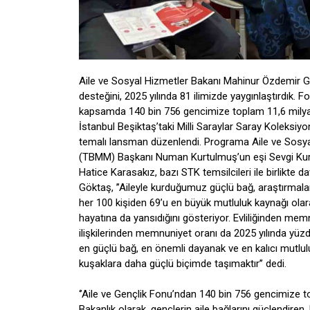
Aile ve Sosyal Hizmetler Bakanı Mahinur Özdemir Gök
desteğini, 2025 yılında 81 ilimizde yaygınlaştırdık
kapsamda 140 bin 756 gencimize toplam 11,6 milyar 
İstanbul Beşiktaş’taki Milli Saraylar Saray Koleksi
temalı lansman düzenlendi. Programa Aile ve Sosya
(TBMM) Başkanı Numan Kurtulmuş’un eşi Sevgi Kurt
Hatice Karasakız, bazı STK temsilcileri ile birlikte 
Göktaş, ’’Aileyle kurduğumuz güçlü bağ, araştırmal
her 100 kişiden 69’u en büyük mutluluk kaynağı olara
hayatına da yansıdığını gösteriyor. Evliliğinden mem
ilişkilerinden memnuniyet oranı da 2025 yılında yüzde
en güçlü bağ, en önemli dayanak ve en kalıcı mutlul
kuşaklara daha güçlü biçimde taşımaktır’’ dedi.
‘’Aile ve Gençlik Fonu’ndan 140 bin 756 gencimize to
Bakanlık olarak, gençlerin aile bağlarını güçlendiren