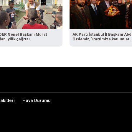
ER Genel Başkanı Murat
AK Parti İstanbul İl Başkanı Abd
an iyilik çağrısı
Özdemir, "Partimize katılımlar
sadece AK Parti’nin değil,
Türkiye’nin büyümesidir"
kitleri
Hava Durumu