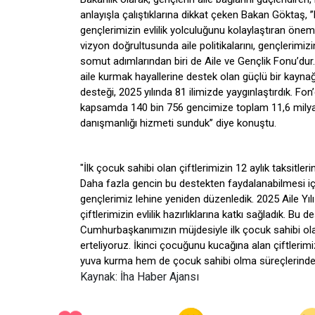
anlayışla çalıştıklarına dikkat çeken Bakan Göktaş,
gençlerimizin evlilik yolculuğunu kolaylaştıran önem
vizyon doğrultusunda aile politikalarını, gençlerimizi
somut adımlarından biri de Aile ve Gençlik Fonu’dur.
aile kurmak hayallerine destek olan güçlü bir kayna
desteği, 2025 yılında 81 ilimizde yaygınlaştırdık. 
kapsamda 140 bin 756 gencimize toplam 11,6 milyar l
danışmanlığı hizmeti sunduk’’ diye konuştu.
"İlk çocuk sahibi olan çiftlerimizin 12 aylık taksitleri
Daha fazla gencin bu destekten faydalanabilmesi için 
gençlerimiz lehine yeniden düzenledik. 2025 Aile Yıl
çiftlerimizin evlilik hazırlıklarına katkı sağladık. Bu 
Cumhurbaşkanımızın müjdesiyle ilk çocuk sahibi olan çi
erteliyoruz. İkinci çocuğunu kucağına alan çiftlerim
yuva kurma hem de çocuk sahibi olma süreçlerinde
Kaynak: İha Haber Ajansı