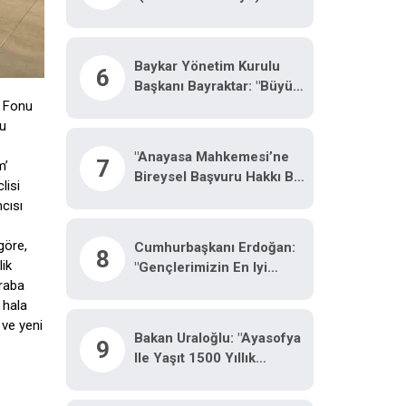
Önümüzdeki Hafta Bu
Sürecin Önemli
Ayaklarından Birisi Olan
Baykar Yönetim Kurulu
6
Yasa Teklifi TBMM’ye
Başkanı Bayraktar: "Büyük
Gelecek"
Ve Önemli Eserler Konfor
k Fonu
Alanının Dışında Kalmaya
Bu
Razı Olanlar Tarafından
"Anayasa Mahkemesi’ne
7
Gerçekleştirildi"
m’
Bireysel Başvuru Hakkı Bir
lisi
Devrimdir"
cısı
göre,
Cumhurbaşkanı Erdoğan:
8
lik
"Gençlerimizin En Iyi
kraba
Şekilde Yetişmeniz Için
 hala
Tüm Gücümüzle
 ve yeni
Çalışıyoruz"
Bakan Uraloğlu: "Ayasofya
9
Ile Yaşıt 1500 Yıllık
Sangarios Köprüsü’nü
Şehrimizin Simgesi Olarak