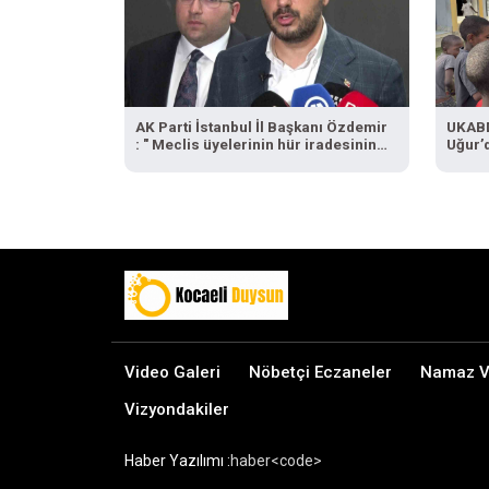
AK Parti İstanbul İl Başkanı Özdemir
UKABD
: " Meclis üyelerinin hür iradesinin
Uğur’d
sandığa yansıması için tüm
hukukçularımızla gerekli
başvurumuzu yapacağız"
Video Galeri
Nöbetçi Eczaneler
Namaz Va
Vizyondakiler
Haber Yazılımı :
haber<code>