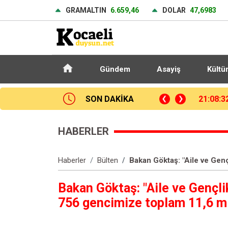
GRAMALTIN
6.659,46
DOLAR
47,6983
Gündem
Asayiş
Kültü
SON DAKİKA
14. TAYK-Eker Olympos Regatta’da ilk günün kazananı "Team Nautique Yachting" oldu
21:00:5
HABERLER
Haberler
Bülten
Bakan Göktaş: "Aile ve Gen
Bakan Göktaş: "Aile ve Gençl
756 gencimize toplam 11,6 mi