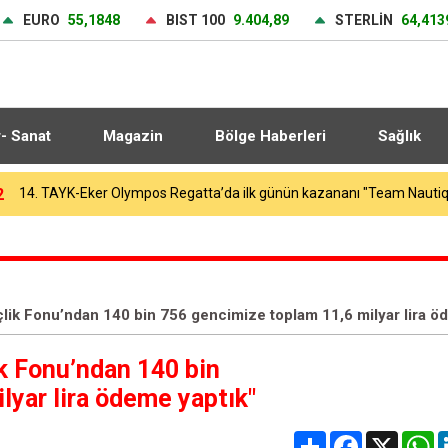
EURO
55,1848
BIST 100
9.404,89
STERLİN
64,413
r- Sanat
Magazin
Bölge Haberleri
Sağlık
4
Galatasaray, yeni sezon hazırlıklarını sürdürüyor
çlik Fonu’ndan 140 bin 756 gencimize toplam 11,6 milyar lira ö
ik Fonu’ndan 140 bin
lyar lira ödeme yaptık"
Share
Facebook
X
W