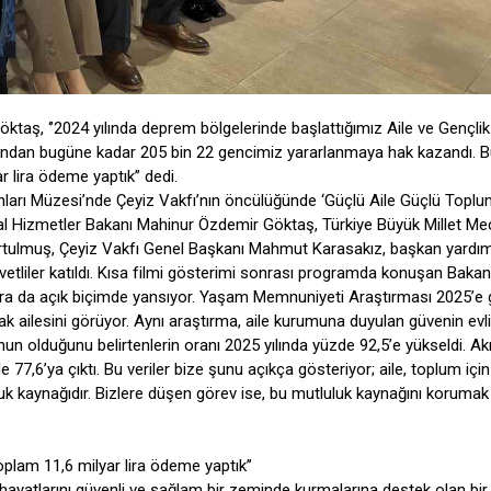
taş, ‘’2024 yılında deprem bölgelerinde başlattığımız Aile ve Gençli
. Fondan bugüne kadar 205 bin 22 gencimiz yararlanmaya hak kazandı. 
lira ödeme yaptık’’ dedi.
yonları Müzesi’nde Çeyiz Vakfı’nın öncülüğünde ‘Güçlü Aile Güçlü Toplu
l Hizmetler Bakanı Mahinur Özdemir Göktaş, Türkiye Büyük Millet Mec
ulmuş, Çeyiz Vakfı Genel Başkanı Mahmut Karasakız, başkan yardım
davetliler katıldı. Kısa filmi gösterimi sonrası programda konuşan Bakan
ara da açık biçimde yansıyor. Yaşam Memnuniyeti Araştırması 2025’e 
k ailesini görüyor. Aynı araştırma, aile kurumuna duyulan güvenin evli
nun olduğunu belirtenlerin oranı 2025 yılında yüzde 92,5’e yükseldi. A
 77,6’ya çıktı. Bu veriler bize şunu açıkça gösteriyor; aile, toplum için
uk kaynağıdır. Bizlere düşen görev ise, bu mutluluk kaynağını korumak
plam 11,6 milyar lira ödeme yaptık’’
, hayatlarını güvenli ve sağlam bir zeminde kurmalarına destek olan bir