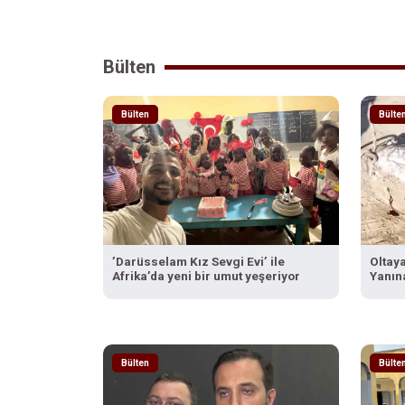
Bülten
Bülten
Bülte
’Darüsselam Kız Sevgi Evi’ ile
Oltaya
Afrika’da yeni bir umut yeşeriyor
Yanına
Bülten
Bülte