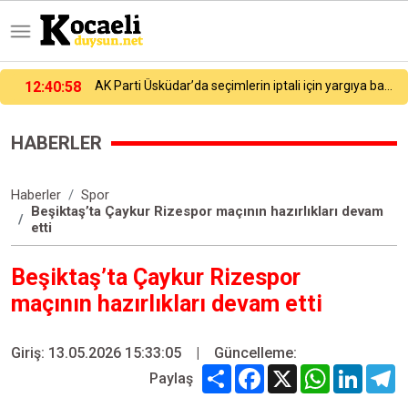
12:40:58
AK Parti Üsküdar’da seçimlerin iptali için yargıya başvurdu: "Divan Başkanı oyları karıştırdığını açıkça kabul etmiştir"
HABERLER
Haberler
Spor
Beşiktaş’ta Çaykur Rizespor maçının hazırlıkları devam
etti
Beşiktaş’ta Çaykur Rizespor
maçının hazırlıkları devam etti
Giriş: 13.05.2026 15:33:05
|
Güncelleme:
Share
Facebook
X
WhatsApp
Linked
T
Paylaş