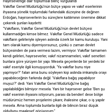
Hayırseverliğe dair toplumsal bilinç vurgulandı
Vakıflar Genel Müdürlüğü’nün bütçe yapısı ve vakıf eserlerinin
ihyasına yönelik toplumdaki farkındalık düzeyine de değinen
Erdoğan, hayırseverlerin bu süreçlere katılımının önemine dikkat
çekerek şunları kaydetti:
"Vakıfların, Vakıflar Genel Müdürlüğü’nün devlet bütçesi
kullanmadığını kimse bilmez. Vakıflar Genel Müdürlüğü sadece
vakıfların gelirleriyle işleyen aslında özerk bir kamu kuruluşu. Yani
tam olarak kamu diyemiyorsunuz, çünkü o zaman devlet
bütçesinden de para vermesi lazım, vermiyor. Vakıflar tamamen
kendi gelirleri, hayırseverler, vakıf nizamnameleri, vakıf senetleri
bunlara göre yürüyen bir yapı. Mesela geçenlerde bir yerdeki bir
vakıf eseriyle ilgili konuşuyorduk. ‘Ya vakıflar bunu niye
yapmıyor?’ falan ama bunu söyleyen kişi aslında imkanıyla orayı
yapabileceğinin farkında değil. ’Vakıflara bağış yapabiliyor
muyuz?’ dedi. Yani Vakıflar Genel Müdürlüğü’ne bağış
yapılabildiğini bilmiyor mesela. Yani bir hayırsever gelse ’Ben şu
vakıf eserinin ihyasını istiyorum, parası da benden’ dese bölge
müdürümüz hemen projelerini çıkarır, ihalesine çıkar, o iş yapılır
mesela. Ama toplumda bunlarla ilgili de bilincin biraz düşük
olduğunu maalesef görüyorum."