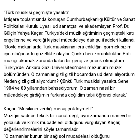
"Türk musikisi geçmişte yasaktı"
İstişare toplantısında konuşan Cumhurbaşkanlığı Kültür ve Sanat
Politikaları Kurulu Üyesi, ud sanatçısı ve akademisyen Prof. Dr.
Gülçin Yahya Kaçar, Türkiye’deki müzik eğitiminin geçmişteki katı
engellerine ve verdiği kişisel mücadeleye dair şu ifadeleri kullandı:
"Böyle mekanlarda Türk musikisinin icra edildiğini görmek bizim
için olağanüstü güzellikte olaylar. Çünkü ben zorunluluktan Batı
müziği okumak zorunda kalan bir genç ve çocuk olmuştum
Türkiye’de. Ankara Gazi Üniversitesi’nden mezunum müzik
bölümünden. O zamanlar gizli gizli hocamdan ud dersi alıyordum.
Neden gizli gizli alıyordum? Çünkü Türk musikisi yasaktı. Sene
1984 ve 88 yıllarından bahsediyorum. O zaman nasıl bir
mücadeleye girdiğimin farkında değildim tabii öğrenci olarak."
Kaçar: "Musikinin verdiği mesaj çok kıymetli"
Müziğin sadece teknik bir sanat değil, aynı zamanda manevi bir
yolculuk ve kimlik mücadelesi olduğunu vurgulayan Kaçar,
değerlendirmelerini şöyle tamamladı:
"O zamanlar bunun bir sağ sol mücadelesi olduğunu