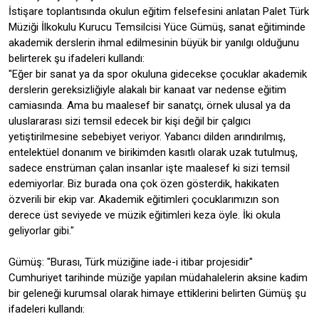
İstişare toplantısında okulun eğitim felsefesini anlatan Palet Türk
Müziği İlkokulu Kurucu Temsilcisi Yüce Gümüş, sanat eğitiminde
akademik derslerin ihmal edilmesinin büyük bir yanılgı olduğunu
belirterek şu ifadeleri kullandı:
"Eğer bir sanat ya da spor okuluna gidecekse çocuklar akademik
derslerin gereksizliğiyle alakalı bir kanaat var nedense eğitim
camiasında. Ama bu maalesef bir sanatçı, örnek ulusal ya da
uluslararası sizi temsil edecek bir kişi değil bir çalgıcı
yetiştirilmesine sebebiyet veriyor. Yabancı dilden arındırılmış,
entelektüel donanım ve birikimden kasıtlı olarak uzak tutulmuş,
sadece enstrüman çalan insanlar işte maalesef ki sizi temsil
edemiyorlar. Biz burada ona çok özen gösterdik, hakikaten
özverili bir ekip var. Akademik eğitimleri çocuklarımızın son
derece üst seviyede ve müzik eğitimleri keza öyle. İki okula
geliyorlar gibi."
Gümüş: "Burası, Türk müziğine iade-i itibar projesidir"
Cumhuriyet tarihinde müziğe yapılan müdahalelerin aksine kadim
bir geleneği kurumsal olarak himaye ettiklerini belirten Gümüş şu
ifadeleri kullandı: