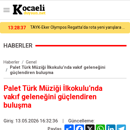
13:28:37
TAYK-Eker Olympos Regatta’da rota yeni yarışlara çevriliyor
HABERLER
Haberler
Genel
Palet Türk Müziği İlkokulu’nda vakıf geleneğini
güçlendiren buluşma
Palet Türk Müziği İlkokulu’nda
vakıf geleneğini güçlendiren
buluşma
Giriş: 13.05.2026 16:32:36
|
Güncelleme:
Share
Facebook
X
WhatsApp
Linked
T
Paylaş