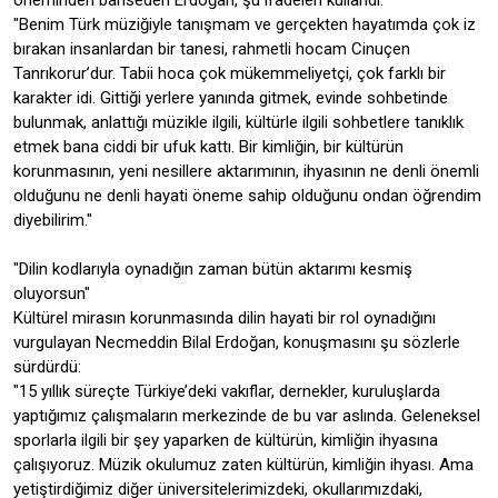
öneminden bahseden Erdoğan, şu ifadeleri kullandı:
"Benim Türk müziğiyle tanışmam ve gerçekten hayatımda çok iz
bırakan insanlardan bir tanesi, rahmetli hocam Cinuçen
Tanrıkorur’dur. Tabii hoca çok mükemmeliyetçi, çok farklı bir
karakter idi. Gittiği yerlere yanında gitmek, evinde sohbetinde
bulunmak, anlattığı müzikle ilgili, kültürle ilgili sohbetlere tanıklık
etmek bana ciddi bir ufuk kattı. Bir kimliğin, bir kültürün
korunmasının, yeni nesillere aktarımının, ihyasının ne denli önemli
olduğunu ne denli hayati öneme sahip olduğunu ondan öğrendim
diyebilirim."
"Dilin kodlarıyla oynadığın zaman bütün aktarımı kesmiş
oluyorsun"
Kültürel mirasın korunmasında dilin hayati bir rol oynadığını
vurgulayan Necmeddin Bilal Erdoğan, konuşmasını şu sözlerle
sürdürdü:
"15 yıllık süreçte Türkiye’deki vakıflar, dernekler, kuruluşlarda
yaptığımız çalışmaların merkezinde de bu var aslında. Geleneksel
sporlarla ilgili bir şey yaparken de kültürün, kimliğin ihyasına
çalışıyoruz. Müzik okulumuz zaten kültürün, kimliğin ihyası. Ama
yetiştirdiğimiz diğer üniversitelerimizdeki, okullarımızdaki,