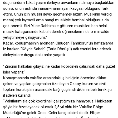
düşünürdüm fakat yaşım ilerleyip unvanlarımı almaya başladıktan
sonra, onun aslında inanan-inanmayan kavgası olduğunu fark
ettim. Onun için musiki deyip geçmemek lazım. Musikinin verdiği
mesaj çok kıymetli ama hangi musikiyle hemhal olduğunuz da
çok önemli. Sizi Yüce Rabbimize götüren musikileri ben helal
musiki kategorisinde kabul ederek öğrencilerimi de o minvalde
yetiştirmeye çalışıyorum."
Kaçar, konuşmasının ardından Cinuçen Tanrıkorur’un hafızalarda
iz bırakan "Köyde Sabah" (Tarla Dönüşü) adlı eserini icra ederek
dinleyicilere duygu dolu anlar yaşattı.
"Zincirin halkaları gibiyiz, ne kadar koordineli çalışırsak daha güzel
işler yaparız"
Konuşmasında vakıflar arasındaki iş birliğinin önemine dikkat
çeken ve yapılan çalışmaları özetleyen Özsoy, kurum ve sivil
toplum kuruluşları arasındaki bağı güçlendirdiklerini belirterek şu
ifadeleri kullandı:
"Vakıflarımızla çok koordineli çalıştığımıza inanıyoruz. Hakikaten
şöyle bir özetleyecek olursak 2,5 yıl oldu biz Vakıflar Bölge
Müdürlüğü’ne geleli. Önce ’Gelin tanış olalım’ dedik. Ellişer