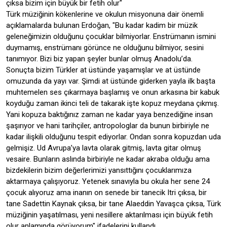
çıksa bizim için büyük bir fetih olur"
Türk müziğinin kökenlerine ve okulun misyonuna dair önemli
açıklamalarda bulunan Erdoğan, "Bu kadar kadim bir müzik
geleneğimizin olduğunu çocuklar bilmiyorlar. Enstrümanın ismini
duymamış, enstrümanı görünce ne olduğunu bilmiyor, sesini
tanımıyor. Bizi biz yapan şeyler bunlar olmuş Anadolu’da.
Sonuçta bizim Türkler at üstünde yaşamışlar ve at üstünde
omuzunda da yayı var. Şimdi at üstünde giderken yayla ilk başta
muhtemelen ses çıkarmaya başlamış ve onun arkasına bir kabuk
koyduğu zaman ikinci teli de takarak işte kopuz meydana çıkmış.
Yani kopuza baktığınız zaman ne kadar yaya benzediğine insan
şaşırıyor ve hani tarihçiler, antropologlar da bunun birbiriyle ne
kadar ilişkili olduğunu tespit ediyorlar. Ondan sonra kopuzdan uda
gelmişiz. Ud Avrupa’ya lavta olarak gitmiş, lavta gitar olmuş
vesaire. Bunların aslında birbiriyle ne kadar akraba olduğu ama
bizdekilerin bizim değerlerimizi yansıttığını çocuklarımıza
aktarmaya çalışıyoruz. Yetenek sınavıyla bu okula her sene 24
çocuk alıyoruz ama inanın on senede bir tanecik Itri çıksa, bir
tane Sadettin Kaynak çıksa, bir tane Alaeddin Yavaşca çıksa, Türk
müziğinin yaşatılması, yeni nesillere aktarılması için büyük fetih
olur anlamında görüyorum" ifadelerini kullandı.