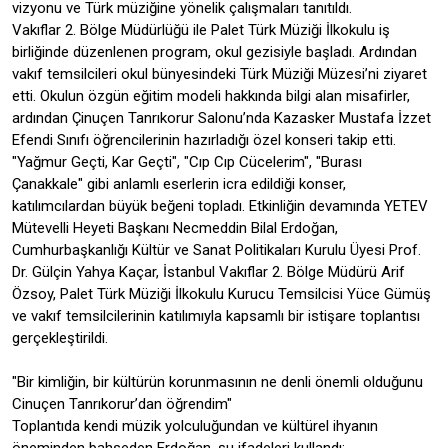
vizyonu ve Türk müziğine yönelik çalışmaları tanıtıldı.
Vakıflar 2. Bölge Müdürlüğü ile Palet Türk Müziği İlkokulu iş
birliğinde düzenlenen program, okul gezisiyle başladı. Ardından
vakıf temsilcileri okul bünyesindeki Türk Müziği Müzesi’ni ziyaret
etti. Okulun özgün eğitim modeli hakkında bilgi alan misafirler,
ardından Çinuçen Tanrıkorur Salonu’nda Kazasker Mustafa İzzet
Efendi Sınıfı öğrencilerinin hazırladığı özel konseri takip etti.
"Yağmur Geçti, Kar Geçti", "Cıp Cıp Cücelerim", "Burası
Çanakkale" gibi anlamlı eserlerin icra edildiği konser,
katılımcılardan büyük beğeni topladı. Etkinliğin devamında YETEV
Mütevelli Heyeti Başkanı Necmeddin Bilal Erdoğan,
Cumhurbaşkanlığı Kültür ve Sanat Politikaları Kurulu Üyesi Prof.
Dr. Gülçin Yahya Kaçar, İstanbul Vakıflar 2. Bölge Müdürü Arif
Özsoy, Palet Türk Müziği İlkokulu Kurucu Temsilcisi Yüce Gümüş
ve vakıf temsilcilerinin katılımıyla kapsamlı bir istişare toplantısı
gerçekleştirildi.
"Bir kimliğin, bir kültürün korunmasının ne denli önemli olduğunu
Cinuçen Tanrıkorur’dan öğrendim"
Toplantıda kendi müzik yolculuğundan ve kültürel ihyanın