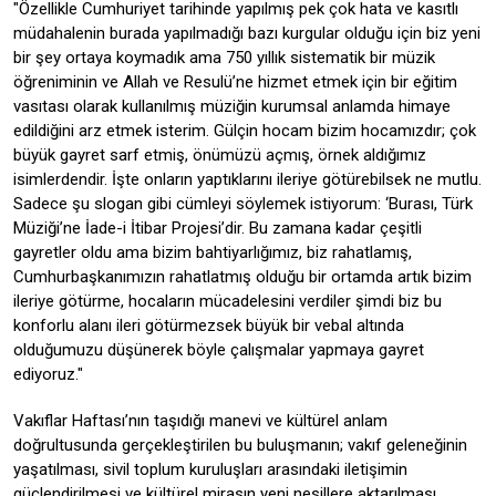
"Özellikle Cumhuriyet tarihinde yapılmış pek çok hata ve kasıtlı
müdahalenin burada yapılmadığı bazı kurgular olduğu için biz yeni
bir şey ortaya koymadık ama 750 yıllık sistematik bir müzik
öğreniminin ve Allah ve Resulü’ne hizmet etmek için bir eğitim
vasıtası olarak kullanılmış müziğin kurumsal anlamda himaye
edildiğini arz etmek isterim. Gülçin hocam bizim hocamızdır; çok
büyük gayret sarf etmiş, önümüzü açmış, örnek aldığımız
isimlerdendir. İşte onların yaptıklarını ileriye götürebilsek ne mutlu.
Sadece şu slogan gibi cümleyi söylemek istiyorum: ‘Burası, Türk
Müziği’ne İade-i İtibar Projesi’dir. Bu zamana kadar çeşitli
gayretler oldu ama bizim bahtiyarlığımız, biz rahatlamış,
Cumhurbaşkanımızın rahatlatmış olduğu bir ortamda artık bizim
ileriye götürme, hocaların mücadelesini verdiler şimdi biz bu
konforlu alanı ileri götürmezsek büyük bir vebal altında
olduğumuzu düşünerek böyle çalışmalar yapmaya gayret
ediyoruz."
Vakıflar Haftası’nın taşıdığı manevi ve kültürel anlam
doğrultusunda gerçekleştirilen bu buluşmanın; vakıf geleneğinin
yaşatılması, sivil toplum kuruluşları arasındaki iletişimin
güçlendirilmesi ve kültürel mirasın yeni nesillere aktarılması