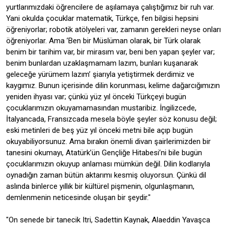
yurtlarımızdaki öğrencilere de aşılamaya çalıştığımız bir ruh var.
Yani okulda çocuklar matematik, Türkçe, fen bilgisi hepsini
öğreniyorlar; robotik atölyeleri var, zamanın gerekleri neyse onları
öğreniyorlar. Ama ’Ben bir Müslüman olarak, bir Türk olarak
benim bir tarihim var, bir mirasım var, beni ben yapan şeyler var;
benim bunlardan uzaklaşmamam lazım, bunları kuşanarak
geleceğe yürümem lazım’ şiarıyla yetiştirmek derdimiz ve
kaygımız. Bunun içerisinde dilin korunması, kelime dağarcığımızın
yeniden ihyası var; çünkü yüz yıl önceki Türkçeyi bugün
çocuklarımızın okuyamamasından mustaribiz. İngilizcede,
İtalyancada, Fransızcada mesela böyle şeyler söz konusu değil;
eski metinleri de beş yüz yıl önceki metni bile açıp bugün
okuyabiliyorsunuz. Ama bırakın önemli divan şairlerimizden bir
tanesini okumayı, Atatürk’ün Gençliğe Hitabesi’ni bile bugün
çocuklarımızın okuyup anlaması mümkün değil. Dilin kodlarıyla
oynadığın zaman bütün aktarımı kesmiş oluyorsun. Çünkü dil
aslında binlerce yıllık bir kültürel pişmenin, olgunlaşmanın,
demlenmenin neticesinde oluşan bir şeydir."
"On senede bir tanecik Itri, Sadettin Kaynak, Alaeddin Yavaşca