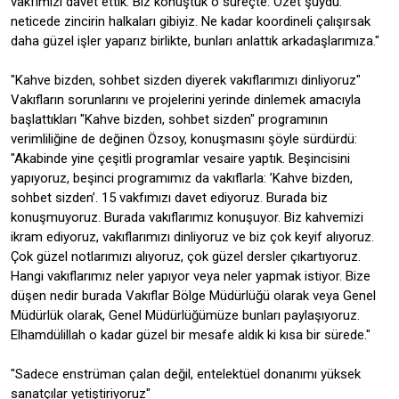
vakfımızı davet ettik. Biz konuştuk o süreçte. Özet şuydu:
neticede zincirin halkaları gibiyiz. Ne kadar koordineli çalışırsak
daha güzel işler yaparız birlikte, bunları anlattık arkadaşlarımıza."
"Kahve bizden, sohbet sizden diyerek vakıflarımızı dinliyoruz"
Vakıfların sorunlarını ve projelerini yerinde dinlemek amacıyla
başlattıkları "Kahve bizden, sohbet sizden" programının
verimliliğine de değinen Özsoy, konuşmasını şöyle sürdürdü:
"Akabinde yine çeşitli programlar vesaire yaptık. Beşincisini
yapıyoruz, beşinci programımız da vakıflarla: ’Kahve bizden,
sohbet sizden’. 15 vakfımızı davet ediyoruz. Burada biz
konuşmuyoruz. Burada vakıflarımız konuşuyor. Biz kahvemizi
ikram ediyoruz, vakıflarımızı dinliyoruz ve biz çok keyif alıyoruz.
Çok güzel notlarımızı alıyoruz, çok güzel dersler çıkartıyoruz.
Hangi vakıflarımız neler yapıyor veya neler yapmak istiyor. Bize
düşen nedir burada Vakıflar Bölge Müdürlüğü olarak veya Genel
Müdürlük olarak, Genel Müdürlüğümüze bunları paylaşıyoruz.
Elhamdülillah o kadar güzel bir mesafe aldık ki kısa bir sürede."
"Sadece enstrüman çalan değil, entelektüel donanımı yüksek
sanatçılar yetiştiriyoruz"