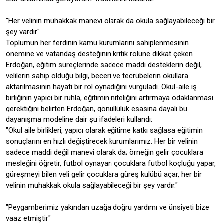
"Her velinin muhakkak manevi olarak da okula sağlayabileceği bir
şey vardır"
Toplumun her ferdinin kamu kurumlarını sahiplenmesinin
önemine ve vatandaş desteğinin kritik rolüne dikkat çeken
Erdoğan, eğitim süreçlerinde sadece maddi desteklerin değil,
velilerin sahip olduğu bilgi, beceri ve tecrübelerin okullara
aktarılmasının hayati bir rol oynadığını vurguladı. Okul-aile iş
birliğinin yapıcı bir ruhla, eğitimin niteliğini artırmaya odaklanması
gerektiğini belirten Erdoğan, gönüllülük esasına dayalı bu
dayanışma modeline dair şu ifadeleri kullandı:
"Okul aile birlikleri, yapıcı olarak eğitime katkı sağlasa eğitimin
sonuçlarını en hızlı değiştirecek kurumlarımız. Her bir velinin
sadece maddi değil manevi olarak da; örneğin gelir çocuklara
mesleğini öğretir, futbol oynayan çocuklara futbol koçluğu yapar,
güreşmeyi bilen veli gelir çocuklara güreş kulübü açar, her bir
velinin muhakkak okula sağlayabileceği bir şey vardır."
"Peygamberimiz yakından uzağa doğru yardımı ve ünsiyeti bize
vaaz etmiştir"