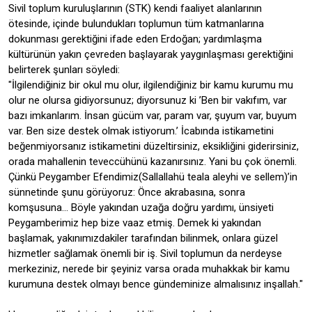
Sivil toplum kuruluşlarının (STK) kendi faaliyet alanlarının
ötesinde, içinde bulundukları toplumun tüm katmanlarına
dokunması gerektiğini ifade eden Erdoğan; yardımlaşma
kültürünün yakın çevreden başlayarak yaygınlaşması gerektiğini
belirterek şunları söyledi:
"İlgilendiğiniz bir okul mu olur, ilgilendiğiniz bir kamu kurumu mu
olur ne olursa gidiyorsunuz; diyorsunuz ki ’Ben bir vakıfım, var
bazı imkanlarım. İnsan gücüm var, param var, şuyum var, buyum
var. Ben size destek olmak istiyorum.’ İcabında istikametini
beğenmiyorsanız istikametini düzeltirsiniz, eksikliğini giderirsiniz,
orada mahallenin teveccühünü kazanırsınız. Yani bu çok önemli.
Çünkü Peygamber Efendimiz(Sallallahü teala aleyhi ve sellem)’in
sünnetinde şunu görüyoruz: Önce akrabasına, sonra
komşusuna... Böyle yakından uzağa doğru yardımı, ünsiyeti
Peygamberimiz hep bize vaaz etmiş. Demek ki yakından
başlamak, yakınımızdakiler tarafından bilinmek, onlara güzel
hizmetler sağlamak önemli bir iş. Sivil toplumun da nerdeyse
merkeziniz, nerede bir şeyiniz varsa orada muhakkak bir kamu
kurumuna destek olmayı bence gündeminize almalısınız inşallah."