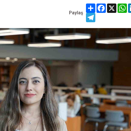
Share
Facebook
X
W
Paylaş
Telegram