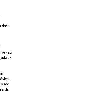
a
in daha
i
i ve yağ
ı yüksek
min
öyledi.
yüksek
nlarda