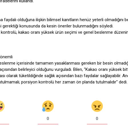
ifadelerini kullandı.
faydalı olduğuna ilişkin bilimsel kanıtların henüz yeterli olmadığını be
mesi gerektiği konusunda da kesin öneriler bulunmadığını söyledi.
n kontrolü, kakao oranı yüksek ürün seçimi ve genel beslenme düzeni
 önemli
li beslenme içerisinde tamamen yasaklanması gereken bir besin olmadığ
çısından belirleyici olduğunu vurguladı. Bilen, "Kakao oranı yüksek bit
sı olarak tüketildiğinde sağlık açısından bazı faydalar sağlayabilir. A
nutulmamalı; porsiyon kontrolü her zaman ön planda tutulmalıdır" dedi.
0
0