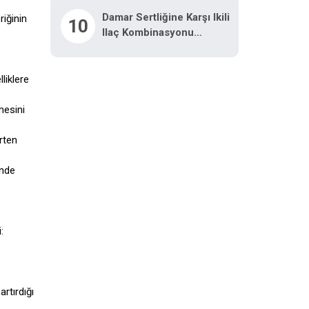
Damar Sertliğine Karşı Ikili
riğinin
10
Ilaç Kombinasyonu
Araştırılacak
liklere
mesini
rten
inde
:
artırdığı