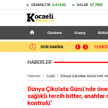
GRAMALTIN
6.614,63
DOLAR
47,7050
Gündem
Asayiş
Kültü
SON DAKİKA
12:32:2
HABERLER
Haberler
Sağlık
Dünya Çikolata Günü’nde önem
Dünya Çikolata Günü’nde öneml
sağlıklı tercih bitter, anahtar
kontrolü"