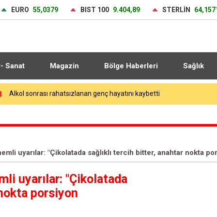
EURO
55,0379
BIST 100
9.404,89
STERLİN
64,157
r- Sanat
Magazin
Bölge Haberleri
Sağlık
6
Tavşancıl’a yeni sosyal tesis
li uyarılar: "Çikolatada sağlıklı tercih bitter, anahtar nokta po
i uyarılar: "Çikolatada
 nokta porsiyon