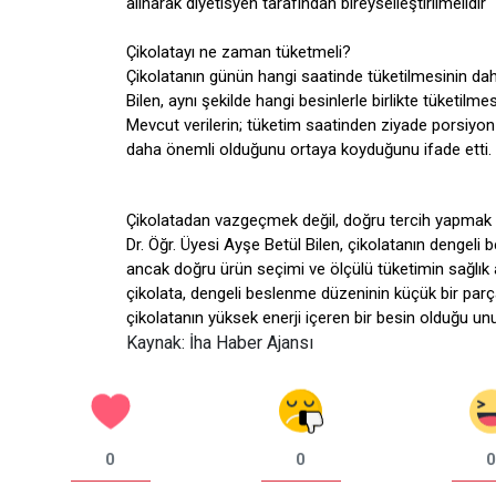
alınarak diyetisyen tarafından bireyselleştirilmelidir" 
Çikolatayı ne zaman tüketmeli?
Çikolatanın günün hangi saatinde tüketilmesinin daha 
Bilen, aynı şekilde hangi besinlerle birlikte tüketil
Mevcut verilerin; tüketim saatinden ziyade porsiyo
daha önemli olduğunu ortaya koyduğunu ifade etti.
Çikolatadan vazgeçmek değil, doğru tercih yapmak
Dr. Öğr. Üyesi Ayşe Betül Bilen, çikolatanın denge
ancak doğru ürün seçimi ve ölçülü tüketimin sağlık a
çikolata, dengeli beslenme düzeninin küçük bir parça
çikolatanın yüksek enerji içeren bir besin olduğu u
Kaynak: İha Haber Ajansı
0
0
0