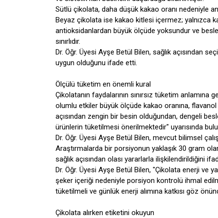
Sütlü çikolata, daha düşük kakao oranı nedeniyle anti
Beyaz çikolata ise kakao kitlesi içermez; yalnızca 
antioksidanlardan büyük ölçüde yoksundur ve beslen
sınırlıdır.
Dr. Öğr. Üyesi Ayşe Betül Bilen, sağlık açısından se
uygun olduğunu ifade etti.
Ölçülü tüketim en önemli kural
Çikolatanın faydalarının sınırsız tüketim anlamına ge
olumlu etkiler büyük ölçüde kakao oranına, flavanol 
açısından zengin bir besin olduğundan, dengeli besl
ürünlerin tüketilmesi önerilmektedir" uyarısında bul
Dr. Öğr. Üyesi Ayşe Betül Bilen, mevcut bilimsel çalı
Araştırmalarda bir porsiyonun yaklaşık 30 gram olara
sağlık açısından olası yararlarla ilişkilendirildiğini
Dr. Öğr. Üyesi Ayşe Betül Bilen, "Çikolata enerji ve y
şeker içeriği nedeniyle porsiyon kontrolü ihmal edi
tüketilmeli ve günlük enerji alımına katkısı göz önün
Çikolata alırken etiketini okuyun