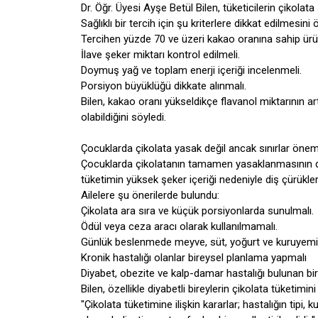
Dr. Öğr. Üyesi Ayşe Betül Bilen, tüketicilerin çikolata 
Sağlıklı bir tercih için şu kriterlere dikkat edilmesini 
Tercihen yüzde 70 ve üzeri kakao oranına sahip ürün
İlave şeker miktarı kontrol edilmeli.
Doymuş yağ ve toplam enerji içeriği incelenmeli.
Porsiyon büyüklüğü dikkate alınmalı.
Bilen, kakao oranı yükseldikçe flavanol miktarının ar
olabildiğini söyledi.
Çocuklarda çikolata yasak değil ancak sınırlar önem
Çocuklarda çikolatanın tamamen yasaklanmasının doğr
tüketimin yüksek şeker içeriği nedeniyle diş çürükleri
Ailelere şu önerilerde bulundu:
Çikolata ara sıra ve küçük porsiyonlarda sunulmalı.
Ödül veya ceza aracı olarak kullanılmamalı.
Günlük beslenmede meyve, süt, yoğurt ve kuruyemiş gi
Kronik hastalığı olanlar bireysel planlama yapmalı
Diyabet, obezite ve kalp-damar hastalığı bulunan bir
Bilen, özellikle diyabetli bireylerin çikolata tüketimi
"Çikolata tüketimine ilişkin kararlar; hastalığın tipi,