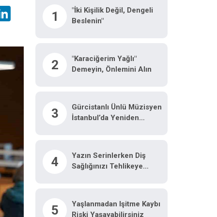
hatsApp
LinkedIn
"İki Kişilik Değil, Dengeli
1
Beslenin"
"Karaciğerim Yağlı"
2
Demeyin, Önlemini Alın
Gürcistanlı Ünlü Müzisyen
3
İstanbul’da Yeniden
Hayata Tutundu: "Hayatımı
Kurtaran Türk Doktorum
Için Tiflis’te Sahneye
Yazın Serinlerken Diş
4
Çıkacağım"
Sağlığınızı Tehlikeye
Atmayın
Yaşlanmadan Işitme Kaybı
5
Riski Yaşayabilirsiniz