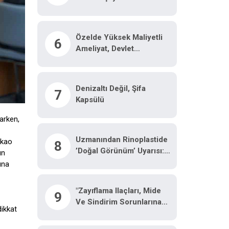
Özelde Yüksek Maliyetli
6
Ameliyat, Devlet
Hastanesinde Malzeme
Ücretine Yapılıyor
Denizaltı Değil, Şifa
7
Kapsülü
arken,
Uzmanından Rinoplastide
akao
8
’doğal Görünüm’ Uyarısı:
ın
"Ameliyat Olduğu Belli
ına
Olmamalı"
"Zayıflama Ilaçları, Mide
9
Ve Sindirim Sorunlarına
dikkat
Neden Olabilir"