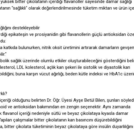
ı yüksek bitter çikolatanın içerdiği flavanoller sayesinde damar sağlığı
tanın "sağlıklı" olarak değerlendirilmesinde tüketim miktarı ve ürün içe
lığını destekleyebilir
rdiği epikateşin ve prosiyanidin gibi flavanollerin güçlü antioksidan özel
du:
ına katkıda bulunurken, nitrik oksit üretimini artırarak damarların gevşe
ir."
olik sağlık üzerinde olumlu etkiler oluşturabileceğini gösterdiğini beli
sterol, LDL kolesterol, açlık kan şekeri ile sistolik ve diyastolik kan
ldiğini; buna karşın vücut ağırlığı, beden kütle indeksi ve HbA1c üzer
klı?
çeriği olduğunu belirten Dr. Öğr. Üyesi Ayşe Betül Bilen, şunları söyledi
onoid ve antioksidan bakımından en zengin seçenektir. Aynı zamanda
sek flavanol içeriği nedeniyle sütlü ve beyaz çikolataya kıyasla damar
apılan çalışmalar bitter çikolatanın kan basıncını düşürebildiğini
, bitter çikolata tüketiminin beyaz çikolataya göre insülin duyarlılığını 