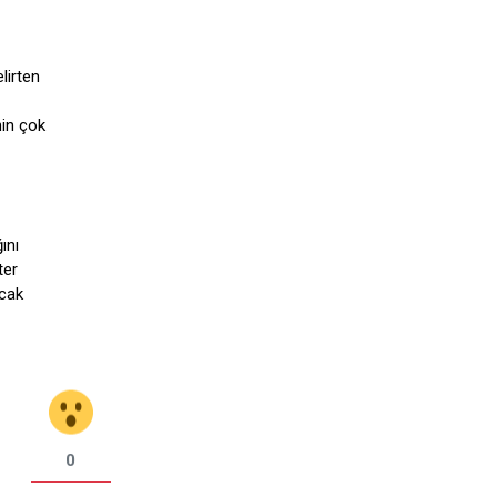
lirten
nin çok
ını
ter
ncak
0