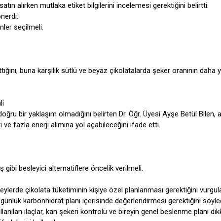
satın alırken mutlaka etiket bilgilerini incelemesi gerektiğini belirtti.
önerdi:
ler seçilmeli.
ttığını, buna karşılık sütlü ve beyaz çikolatalarda şeker oranının daha
li
u bir yaklaşım olmadığını belirten Dr. Öğr. Üyesi Ayşe Betül Bilen, a
 ve fazla enerji alımına yol açabileceğini ifade etti.
bi besleyici alternatiflere öncelik verilmeli.
eylerde çikolata tüketiminin kişiye özel planlanması gerektiğini vurgu
ni günlük karbonhidrat planı içerisinde değerlendirmesi gerektiğini söyled
 kullanılan ilaçlar, kan şekeri kontrolü ve bireyin genel beslenme planı di