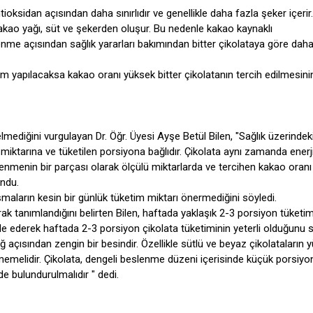
oksidan açısından daha sınırlıdır ve genellikle daha fazla şeker içerir.
kakao yağı, süt ve şekerden oluşur. Bu nedenle kakao kaynaklı
me açısından sağlık yararları bakımından bitter çikolataya göre dah
çim yapılacaksa kakao oranı yüksek bitter çikolatanın tercih edilmesin
lmediğini vurgulayan Dr. Öğr. Üyesi Ayşe Betül Bilen, "Sağlık üzerindek
miktarına ve tüketilen porsiyona bağlıdır. Çikolata aynı zamanda enerj
enmenin bir parçası olarak ölçülü miktarlarda ve tercihen kakao oran
undu.
şmaların kesin bir günlük tüketim miktarı önermediğini söyledi.
k tanımlandığını belirten Bilen, haftada yaklaşık 2-3 porsiyon tüketi
 ifade ederek haftada 2-3 porsiyon çikolata tüketiminin yeterli olduğunu s
ağ açısından zengin bir besindir. Özellikle sütlü ve beyaz çikolataların 
lmemelidir. Çikolata, dengeli beslenme düzeni içerisinde küçük porsiyo
de bulundurulmalıdır " dedi.