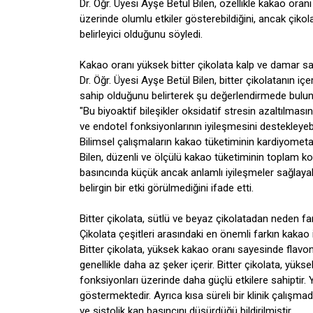
Dr. Öğr. Üyesi Ayşe Betül Bilen, özellikle kakao oran
üzerinde olumlu etkiler gösterebildiğini, ancak çikola
belirleyici olduğunu söyledi.
Kakao oranı yüksek bitter çikolata kalp ve damar sağ
Dr. Öğr. Üyesi Ayşe Betül Bilen, bitter çikolatanın içe
sahip olduğunu belirterek şu değerlendirmede bulun
"Bu biyoaktif bileşikler oksidatif stresin azaltılmas
ve endotel fonksiyonlarının iyileşmesini destekleyebil
Bilimsel çalışmaların kakao tüketiminin kardiyometab
Bilen, düzenli ve ölçülü kakao tüketiminin toplam kole
basıncında küçük ancak anlamlı iyileşmeler sağlayabi
belirgin bir etki görülmediğini ifade etti.
Bitter çikolata, sütlü ve beyaz çikolatadan neden far
Çikolata çeşitleri arasındaki en önemli farkın kakao i
Bitter çikolata, yüksek kakao oranı sayesinde flav
genellikle daha az şeker içerir. Bitter çikolata, yük
fonksiyonları üzerinde daha güçlü etkilere sahiptir. Y
göstermektedir. Ayrıca kısa süreli bir klinik çalışmada
ve sistolik kan basıncını düşürdüğü bildirilmiştir.