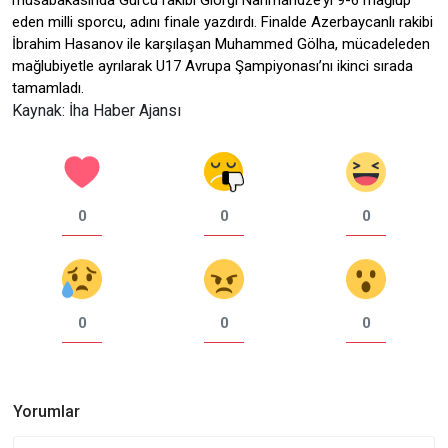
müsabakasında Gürcü rakibi Giorgi Narimandze’yi 9-6 mağlup
eden milli sporcu, adını finale yazdırdı. Finalde Azerbaycanlı rakibi
İbrahim Hasanov ile karşılaşan Muhammed Gölha, mücadeleden
mağlubiyetle ayrılarak U17 Avrupa Şampiyonası’nı ikinci sırada
tamamladı.
Kaynak: İha Haber Ajansı
0
0
0
0
0
0
Yorumlar