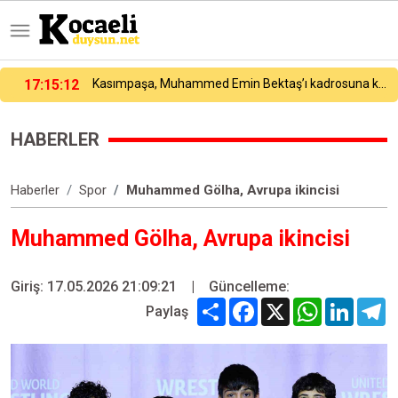
Kasımpaşa, Muhammed Emin Bektaş’ı kadrosuna kattı
17:04:48
Dünya Fen Bilimleri Şampiyonası’nda 24 ülke arasında Türk öğrenci birinci oldu
HABERLER
Haberler
Spor
Muhammed Gölha, Avrupa ikincisi
Muhammed Gölha, Avrupa ikincisi
Giriş: 17.05.2026 21:09:21
|
Güncelleme:
Share
Facebook
X
WhatsApp
Linked
T
Paylaş