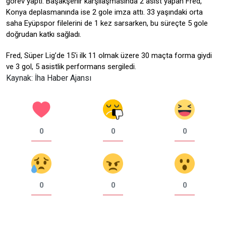
görev yaptı. Başakşehir karşılaşmasında 2 asist yapan Fred,
Konya deplasmanında ise 2 gole imza attı. 33 yaşındaki orta
saha Eyüpspor filelerini de 1 kez sarsarken, bu süreçte 5 gole
doğrudan katkı sağladı.
Fred, Süper Lig’de 15’i ilk 11 olmak üzere 30 maçta forma giydi
ve 3 gol, 5 asistlik performans sergiledi.
Kaynak: İha Haber Ajansı
0
0
0
0
0
0