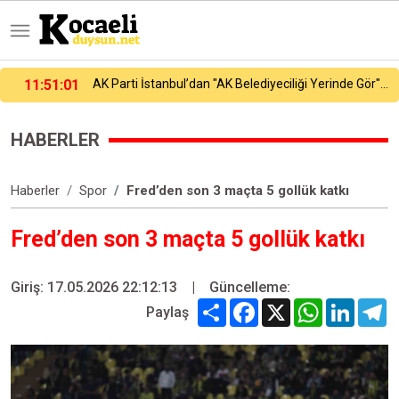
AK Parti İstanbul’dan "AK Belediyeciliği Yerinde Gör" programı
11:54:32
Küçükçekmece Menekşe Deresi’nde batık tekneler karabatakların yuvası oldu
HABERLER
Haberler
Spor
Fred’den son 3 maçta 5 gollük katkı
Fred’den son 3 maçta 5 gollük katkı
Giriş: 17.05.2026 22:12:13
|
Güncelleme:
Share
Facebook
X
WhatsApp
Linked
T
Paylaş