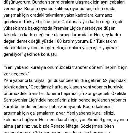
düşünüyorum. Bundan sonra oralara ulaşmak için aynı çabaları
vereceğiz. Burada oyuncu kalitesi, oyuncu seçimleri orada
yarışmak için oradaki takımlara yakın kadrolara kurmanız
gerekiyor. Türkiye Ligi’ne göre Galatasaray’ın kadro değeri çok
yüksek ama baktığımızda Premier Lig’de neredeyse düşen
takımlar o kadro değerine ulaşmış durumdalar. Her şey kadro
değeri demek değil, yüzde 100 katılmıyorum. Bir Türk takımı
olarak daha yukarılara gitmek için onlara yakın işler yapmak
gerekiyor" şeklinde konuştu.
"Yeni yabancı kuralıyla önümüzdeki transfer dönemi hepimiz için
zor geçecek"
Yeni yabancı kuralıyla ilgili düşüncelerini dile getiren 52 yaşındaki
teknik adam, "Geçtiğimiz hafta açıklanan yeni yabancı kuralıyla
önümüzdeki transfer dönemi hepimiz için zor geçecek. Özelikle
Şampiyonlar Ligi’ndeki hedefleriniz için bence açıklanan yabancı
kuralı bu hedefleri biraz daha zorlayacak. Kadro kalitesini
arttırmak için çalışmalarımız var. Yeni yabancı kuralı elinizi,
kolunuzu bağlıyor. Her sene kural değişiyor. Şimdi 4 genç oyuncu
alma şansınız var, bizde Renato Nhaga. Sözleşmesi biten
oyuncularımızla 10 oyuncumuz var. Icardi ve Lemina ile