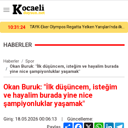
10:31:24
TAYK-Eker Olympos Regatta Yelken Yarışları’nda ilk günün sonuçları belli oldu
HABERLER
Haberler
Spor
Okan Buruk: "İlk düşüncem, isteğim ve hayalim burada
yine nice şampiyonluklar yaşamak"
Okan Buruk: "İlk düşüncem, isteğim
ve hayalim burada yine nice
şampiyonluklar yaşamak"
Giriş: 18.05.2026 00:06:13
|
Güncelleme:
Share
Facebook
X
WhatsApp
Linked
T
Paylaş