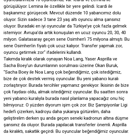
görüşülüyor. Lemina ile özellikle bir yere gelindi. Icardi ile
başkanımız görüşecek. Mevcut düzende 10 yabancımız dolu
oluyor. Sizin sadece 3 tane 23 yaş altı oyuncu alma şansınız
oluyor. Buradaki en iyi oyuncular da Türkiye’ye çok fazla gelmek
istemiyor. Avrupa’da artık konuşulan en ucuz oyuncu 20, 30, 40
milyon. Galatasaray geçen sene Osimhen’i 75 milyona almıştı. Bu
sene Osimhen’in fiyatı çok ucuz kalıyor. Transfer yapmak zor,
oyuncu getirmek zor" ifadelerini kullandı.
Takımda kiralık olarak oynayan Noa Lang, Yaser Asprilla ve
Sacha Boey’un durumlarının sorulması üzerine Okan Buruk,
"Sacha Boey ile Noa Lang çok beğendiğimiz, çok istediğimiz,
bize de çok destek vermiş oyuncular. Bu yeni yabancı kuralı
zorlaştırıyor. Burada tercihler yapmanız gerekiyor. İkisinin de bize
çok faydası oldu, almak istediğimiz oyuncular. Bu saatten sonra
yeni yabancı kuralıyla burada nasıl planlama yapacağız onu hiç
bilmiyoruz. O yüzden diyorum işim çok zor. Biz Şampiyonlar Ligi
hedefi çizerken, kadroyu daha yukarıya götürelim, daha
geliştirelim derken şu anda geçen seneki kadronun altına düşme
şansınız da oluyor. Burada yapılacak transferler önemli. Asprilla
da kiralıktı, sakatlık geçirdi. Bu oyuncular beğendiğimiz oyuncular.