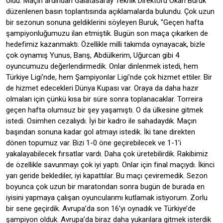
oldu. Maçın ardından Galatasaray Teknik Direktörü Okan Buruk
düzenlenen basın toplantısında açıklamalarda bulundu. Çok uzun
bir sezonun sonuna geldiklerini söyleyen Buruk, "Geçen hafta
şampiyonluğumuzu ilan etmiştik. Bugün son maça çıkarken de
hedefimiz kazanmaktı. Özellikle milli takımda oynayacak, bizle
çok oynamış Yunus, Barış, Abdülkerim, Uğurcan gibi 4
oyuncumuzu değerlendirmedik. Onlar dinlenmek istedi, hem
Türkiye Ligi’nde, hem Şampiyonlar Ligi’nde çok hizmet ettiler. Bir
de hizmet edecekleri Dünya Kupası var. Oraya da daha hazır
olmaları için çünkü kısa bir süre sonra toplanacaklar. Torreira
geçen hafta olumsuz bir şey yaşamıştı. O da ülkesine gitmek
istedi. Osimhen cezalıydı. İyi bir kadro ile sahadaydık. Maçın
başından sonuna kadar gol atmayı istedik. İki tane direkten
dönen topumuz var. Bizi 1-0 öne geçirebilecek ve 1-1’i
yakalayabilecek fırsatlar vardı. Daha çok üretebilirdik. Rakibimiz
de özellikle savunmayı çok iyi yaptı. Onlar için final maçıydı. İkinci
yarı geride beklediler, iyi kapattılar. Bu maçı çeviremedik. Sezon
boyunca çok uzun bir maratondan sonra bugün de burada en
iyisini yapmaya çalışan oyuncularımı kutlamak istiyorum. Zorlu
bir sene geçirdik. Avrupa’da son 16’yı oynadık ve Türkiye’de
şampiyon olduk. Avrupa’da biraz daha yukarılara gitmek isterdik