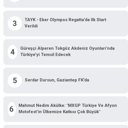
TAYK - Eker Olympos Regatta’da Ilk Start
3
Verildi
Güreşçi Alperen Tokgöz Akdeniz Oyunları’nda
4
Türkiye’yi Temsil Edecek
5
Serdar Dursun, Gaziantep FK’da
Mahmut Nedim Akülke: "MXGP Türkiye Ve Afyon
6
Motofest’in Ülkemize Katkısı Çok Büyük"