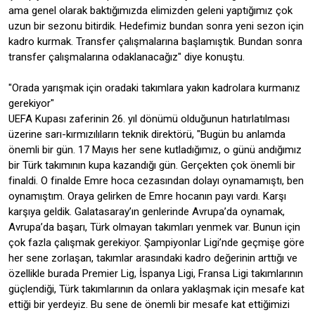
ama genel olarak baktığımızda elimizden geleni yaptığımız çok
uzun bir sezonu bitirdik. Hedefimiz bundan sonra yeni sezon için
kadro kurmak. Transfer çalışmalarına başlamıştık. Bundan sonra
transfer çalışmalarına odaklanacağız" diye konuştu.
"Orada yarışmak için oradaki takımlara yakın kadrolara kurmanız
gerekiyor"
UEFA Kupası zaferinin 26. yıl dönümü olduğunun hatırlatılması
üzerine sarı-kırmızılıların teknik direktörü, "Bugün bu anlamda
önemli bir gün. 17 Mayıs her sene kutladığımız, o günü andığımız
bir Türk takımının kupa kazandığı gün. Gerçekten çok önemli bir
finaldi. O finalde Emre hoca cezasından dolayı oynamamıştı, ben
oynamıştım. Oraya gelirken de Emre hocanın payı vardı. Karşı
karşıya geldik. Galatasaray’ın genlerinde Avrupa’da oynamak,
Avrupa’da başarı, Türk olmayan takımları yenmek var. Bunun için
çok fazla çalışmak gerekiyor. Şampiyonlar Ligi’nde geçmişe göre
her sene zorlaşan, takımlar arasındaki kadro değerinin arttığı ve
özellikle burada Premier Lig, İspanya Ligi, Fransa Ligi takımlarının
güçlendiği, Türk takımlarının da onlara yaklaşmak için mesafe kat
ettiği bir yerdeyiz. Bu sene de önemli bir mesafe kat ettiğimizi