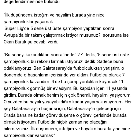
değerlendirmesinde bulundu.
"İlk düşüncem, isteğim ve hayalim burada yine nice
şampiyonluklar yaşamak
’Süper Lig’de 5 sene üst üste şampiyon yaptıktan sonra
Avrupa’da bir takım çalıştırmak istiyor musunuz?’ sorusuna ise
Okan Buruk şu cevabı verdi:
"Bu seneyi kazandıktan sonra ’hedef 27’ dedik, ’5 sene üst üste
şampiyonluk, bu rekoru kırmak istiyoruz’ dedik. Sadece buna
odaklanıyoruz. Ben Galatasaray’da futbolculuktan yetiştim, o
dönemde o başarıların içerisinde yer aldım. Futbolcu olarak 7
şampiyonluk kazandım. 4 de bu şampiyonlukları koyarsak 11
şampiyonluk görmüş bir evladıyım. Bu kapıdan içeri 11 yaşında
girdim. Burada olmak benim için çok önemli, hayalimi yaşıyorum.
O yüzden bu hayali yaşayabildiğim kadar yaşamak istiyorum. Her
şey Galatasaray’ın başarısı için, Galatasaray’ın geleceği için.
Orada bana ne kadar görev düşerse o görev içerisinde burada
olmak istiyorum. Futbolda hiçbir zaman ne olacağını
bilemezsiniz. İlk düşüncem, isteğim ve hayalim burada yine nice
şampiyonluklar yaşamak."