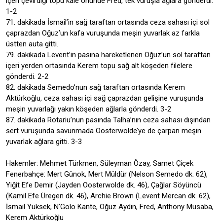
içeri çevirdiği topu kale önünde Fred, tek vuruşla ağlara gönderdi.
1-2
71. dakikada İsmail’in sağ taraftan ortasında ceza sahası içi sol
çaprazdan Oğuz’un kafa vuruşunda meşin yuvarlak az farkla
üstten auta gitti.
79. dakikada Levent’in pasına hareketlenen Oğuz’un sol taraftan
içeri yerden ortasında Kerem topu sağ alt köşeden filelere
gönderdi. 2-2
82. dakikada Semedo’nun sağ taraftan ortasında Kerem
Aktürkoğlu, ceza sahası içi sağ çaprazdan gelişine vuruşunda
meşin yuvarlağı yakın köşeden ağlarla gönderdi. 3-2
87. dakikada Rotariu’nun pasında Talha’nın ceza sahası dışından
sert vuruşunda savunmada Oosterwolde’ye de çarpan meşin
yuvarlak ağlara gitti. 3-3
Hakemler: Mehmet Türkmen, Süleyman Özay, Samet Çiçek
Fenerbahçe: Mert Günok, Mert Müldür (Nelson Semedo dk. 62),
Yiğit Efe Demir (Jayden Oosterwolde dk. 46), Çağlar Söyüncü
(Kamil Efe Üregen dk. 46), Archie Brown (Levent Mercan dk. 62),
İsmail Yüksek, N’Golo Kante, Oğuz Aydın, Fred, Anthony Musaba,
Kerem Aktürkoğlu