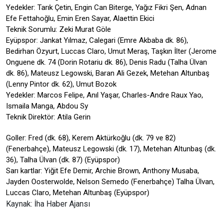
Yedekler: Tarık Çetin, Engin Can Biterge, Yağız Fikri Şen, Adnan
Efe Fettahoğlu, Emin Eren Sayar, Alaettin Ekici
Teknik Sorumlu: Zeki Murat Göle
Eyüpspor: Jankat Yılmaz, Calegari (Emre Akbaba dk. 86),
Bedirhan Özyurt, Luccas Claro, Umut Meraş, Taşkın İlter (Jerome
Onguene dk. 74 (Dorin Rotariu dk. 86), Denis Radu (Talha Ülvan
dk. 86), Mateusz Legowski, Baran Ali Gezek, Metehan Altunbaş
(Lenny Pintor dk. 62), Umut Bozok
Yedekler: Marcos Felipe, Anıl Yaşar, Charles-Andre Raux Yao,
Ismaila Manga, Abdou Sy
Teknik Direktör: Atila Gerin
Goller: Fred (dk. 68), Kerem Aktürkoğlu (dk. 79 ve 82)
(Fenerbahçe), Mateusz Legowski (dk. 17), Metehan Altunbaş (dk.
36), Talha Ülvan (dk. 87) (Eyüpspor)
Sarı kartlar: Yiğit Efe Demir, Archie Brown, Anthony Musaba,
Jayden Oosterwolde, Nelson Semedo (Fenerbahçe) Talha Ülvan,
Luccas Claro, Metehan Altunbaş (Eyüpspor)
Kaynak: İha Haber Ajansı