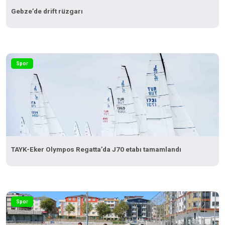
Gebze’de drift rüzgarı
Spor
TAYK-Eker Olympos Regatta’da J70 etabı tamamlandı
Spor