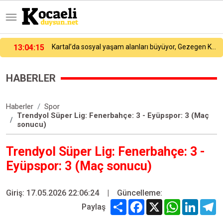
12:51:37
Gebze’de drift rüzgarı
HABERLER
Haberler
Spor
Trendyol Süper Lig: Fenerbahçe: 3 - Eyüpspor: 3 (Maç
sonucu)
Trendyol Süper Lig: Fenerbahçe: 3 -
Eyüpspor: 3 (Maç sonucu)
Giriş: 17.05.2026 22:06:24
|
Güncelleme:
Share
Facebook
X
WhatsApp
Linked
T
Paylaş