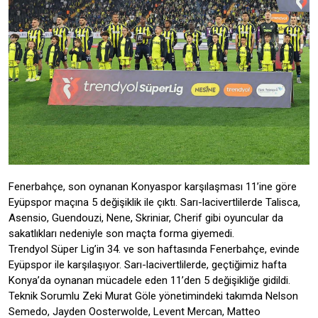
Fenerbahçe, son oynanan Konyaspor karşılaşması 11’ine göre
Eyüpspor maçına 5 değişiklik ile çıktı. Sarı-lacivertlilerde Talisca,
Asensio, Guendouzi, Nene, Skriniar, Cherif gibi oyuncular da
sakatlıkları nedeniyle son maçta forma giyemedi.
Trendyol Süper Lig’in 34. ve son haftasında Fenerbahçe, evinde
Eyüpspor ile karşılaşıyor. Sarı-lacivertlilerde, geçtiğimiz hafta
Konya’da oynanan mücadele eden 11’den 5 değişikliğe gidildi.
Teknik Sorumlu Zeki Murat Göle yönetimindeki takımda Nelson
Semedo, Jayden Oosterwolde, Levent Mercan, Matteo