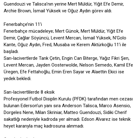
Guendouzi ve Talisca’nın yerine Mert Müldür, Yiğit Efe Demir,
Archie Brown, İsmail Yüksek ve Oğuz Aydın görev aldı.
Fenerbahçe’nin 11’i
Fenerbahçe mücadeleye; Mert Günok, Mert Müldür, Yiğit Efe
Demir, Çağlar Söyüncü, Levent Mercan, İsmail Yüksek, N’Golo
Kante, Oğuz Aydın, Fred, Musaba ve Kerem Aktürkoğlu 11’i ile
başladı.
Sarı-lacivertlerde Tarık Çetin, Engin Can Biterge, Yağız Fikri Şen,
Levent Mercan, Jayden Oosterwolde, Nelson Semedo, Kamil Efe
Üregen, Efe Fettahoğlu, Emin Eren Sayar ve Alaettin Ekici ise
yedek bekledi.
Sarı-lacivertlilerde 8 eksik
Profesyonel Futbol Disiplin Kurulu (PFDK) tarafından men cezası
bulunan Ederson’un yanı sıra Anderson Talisca, Marco Asensio,
Dorgeles Nene, Milan Skriniar, Matteo Guendouzi, Sidiki Cherif
sakatlığı nedeniyle kadroda yer almadı. Edson Alvarez ise teknik
heyet kararıyla maç kadrosuna alınmadı.