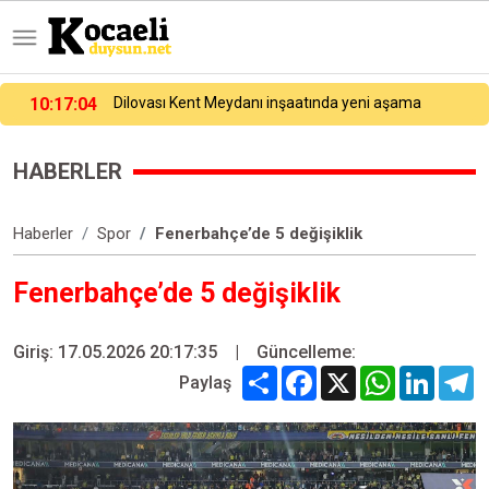
10:20:12
Başiskele’de çocuk ve gençlere değerler eğitimi veriliyor
HABERLER
Haberler
Spor
Fenerbahçe’de 5 değişiklik
Fenerbahçe’de 5 değişiklik
Giriş: 17.05.2026 20:17:35
|
Güncelleme:
Share
Facebook
X
WhatsApp
Linked
T
Paylaş