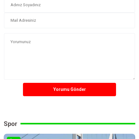
Yorumu Gönder
Spor