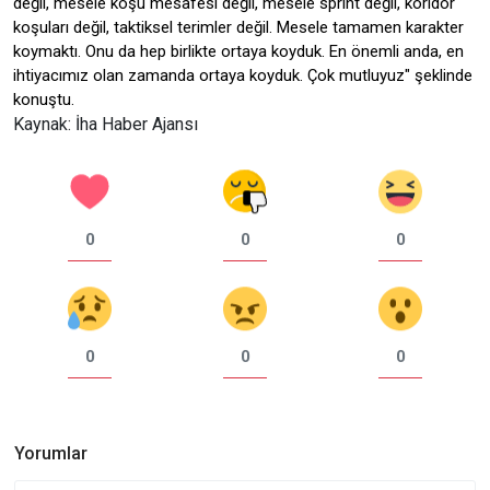
değil, mesele koşu mesafesi değil, mesele sprint değil, koridor
koşuları değil, taktiksel terimler değil. Mesele tamamen karakter
koymaktı. Onu da hep birlikte ortaya koyduk. En önemli anda, en
ihtiyacımız olan zamanda ortaya koyduk. Çok mutluyuz" şeklinde
konuştu.
Kaynak: İha Haber Ajansı
0
0
0
0
0
0
Yorumlar