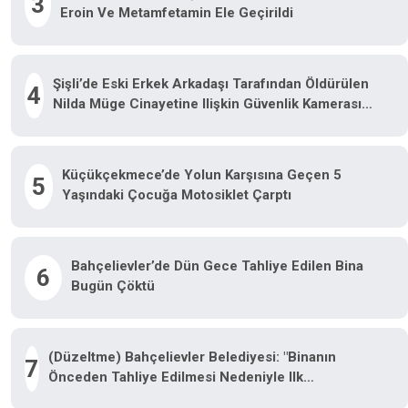
3
Eroin Ve Metamfetamin Ele Geçirildi
Şişli’de Eski Erkek Arkadaşı Tarafından Öldürülen
4
Nilda Müge Cinayetine Ilişkin Güvenlik Kamerası
Görüntüsü Ortaya Çıktı
Küçükçekmece’de Yolun Karşısına Geçen 5
5
Yaşındaki Çocuğa Motosiklet Çarptı
Bahçelievler’de Dün Gece Tahliye Edilen Bina
6
Bugün Çöktü
(Düzeltme) Bahçelievler Belediyesi: "Binanın
7
Önceden Tahliye Edilmesi Nedeniyle Ilk
Belirlemelere Göre Herhangi Bir Can Kaybı Veya