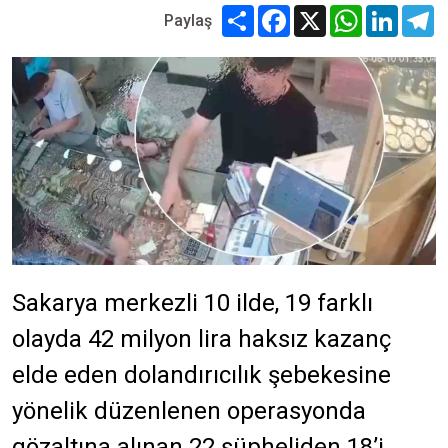
Share
Facebook
X
WhatsApp
Linked
T
Paylaş
Sakarya merkezli 10 ilde, 19 farklı
olayda 42 milyon lira haksız kazanç
elde eden dolandırıcılık şebekesine
yönelik düzenlenen operasyonda
gözaltına alınan 22 şüpheliden 18’i