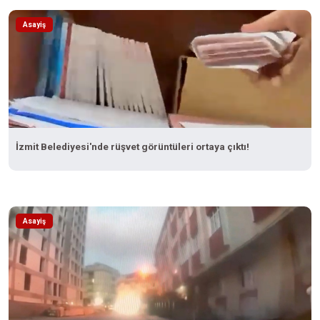
Asayiş
İzmit Belediyesi'nde rüşvet görüntüleri ortaya çıktı!
Asayiş