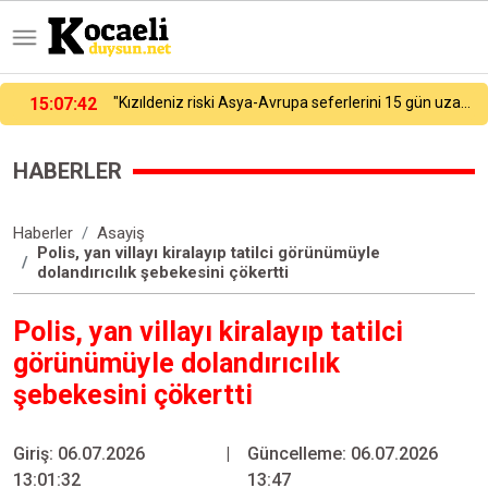
15:07:42
"Kızıldeniz riski Asya-Avrupa seferlerini 15 gün uzattı"
HABERLER
Haberler
Asayiş
Polis, yan villayı kiralayıp tatilci görünümüyle
dolandırıcılık şebekesini çökertti
Polis, yan villayı kiralayıp tatilci
görünümüyle dolandırıcılık
şebekesini çökertti
Giriş: 06.07.2026
|
Güncelleme: 06.07.2026
13:01:32
13:47