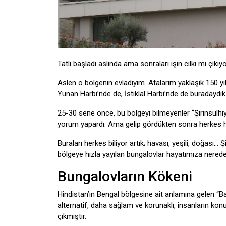
Tatlı başladı aslında ama sonraları işin cılkı mı ç
Aslen o bölgenin evladıyım. Atalarım yaklaşık 150 yı
Yunan Harbi’nde de, İstiklal Harbi’nde de buradaydık
25-30 sene önce, bu bölgeyi bilmeyenler “Şirinsulh
yorum yapardı. Ama gelip gördükten sonra herkes hay
Buraları herkes biliyor artık; havası, yeşili, doğas
bölgeye hızla yayılan bungalovlar hayatımıza nerede
Bungalovların Kökeni
Hindistan’ın Bengal bölgesine ait anlamına gelen “Ba
alternatif, daha sağlam ve korunaklı, insanların kon
çıkmıştır.