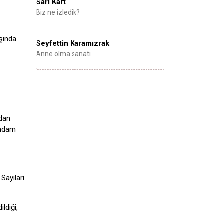
Sarı Kart
Biz ne izledik?
ışında
Seyfettin Karamızrak
Anne olma sanatı
ndan
ihdam
Sayıları
ldiği,