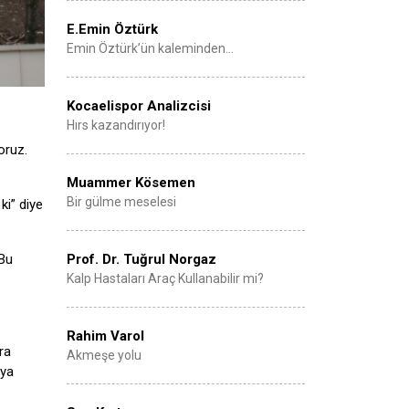
E.Emin Öztürk
Emin Öztürk’ün kaleminden…
Kocaelispor Analizcisi
Hırs kazandırıyor!
oruz.
Muammer Kösemen
Bir gülme meselesi
ki” diye
Prof. Dr. Tuğrul Norgaz
 Bu
Kalp Hastaları Araç Kullanabilir mi?
Rahim Varol
ra
Akmeşe yolu
aya