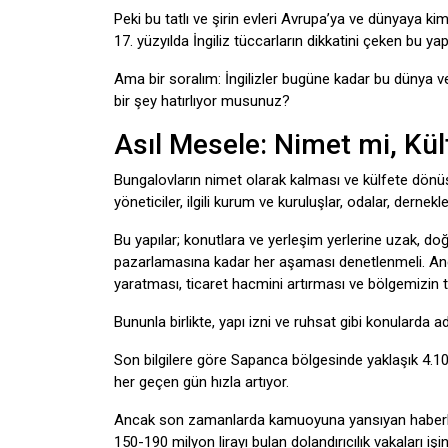
Peki bu tatlı ve şirin evleri Avrupa’ya ve dünyaya ki
17. yüzyılda İngiliz tüccarların dikkatini çeken bu ya
Ama bir soralım: İngilizler bugüne kadar bu dünya ve
bir şey hatırlıyor musunuz?
Asıl Mesele: Nimet mi, Kül
Bungalovların nimet olarak kalması ve külfete dönü
yöneticiler, ilgili kurum ve kuruluşlar, odalar, derne
Bu yapılar; konutlara ve yerleşim yerlerine uzak, do
pazarlamasına kadar her aşaması denetlenmeli. Anc
yaratması, ticaret hacmini artırması ve bölgemizin
Bununla birlikte, yapı izni ve ruhsat gibi konularda ada
Son bilgilere göre Sapanca bölgesinde yaklaşık 4.100
her geçen gün hızla artıyor.
Ancak son zamanlarda kamuoyuna yansıyan haberler, 
150-190 milyon lirayı bulan dolandırıcılık vakaları işi