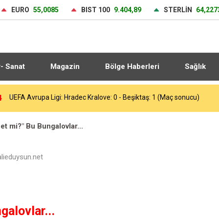
EURO
55,0085
BIST 100
9.404,89
STERLİN
64,227
r- Sanat
Magazin
Bölge Haberleri
Sağlık
3
Heybeliada Deniz Harp Okulu’nda çıkan yangın söndürüldü
et mi?" Bu Bungalovlar...
ieduysun.net
galovlar...