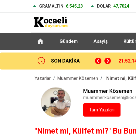
GRAMALTIN
6.545,23
DOLAR
47,7024
Gündem
Asayiş
Kültü
dec Kralove: 0 - Beşiktaş: 1 (Maç sonucu)
SON DAKİKA
21:37:5
Yazarlar
Muammer Kösemen
"Nimet mi, Külf
Muammer Kösemen
muammer.kosemen@kocal
Tüm Yazıları
"Nimet mi, Külfet mi?" Bu Bun