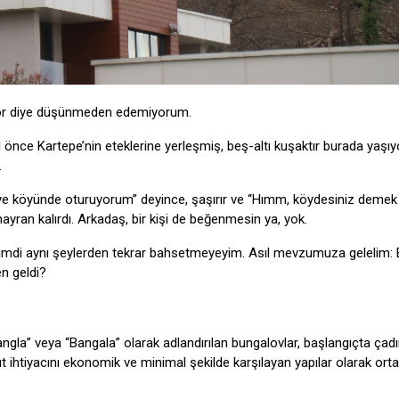
ıkıyor diye düşünmeden edemiyorum.
l önce Kartepe’nin eteklerine yerleşmiş, beş-altı kuşaktır burada yaşıy
.
iye köyünde oturuyorum” deyince, şaşırır ve “Hımm, köydesiniz demek 
ran kalırdı. Arkadaş, bir kişi de beğenmesin ya, yok.
ı… Şimdi aynı şeylerden tekrar bahsetmeyeyim. Asıl mevzumuza gelelim:
n geldi?
ngla” veya “Bangala” olarak adlandırılan bungalovlar, başlangıçta çadı
ut ihtiyacını ekonomik ve minimal şekilde karşılayan yapılar olarak ort