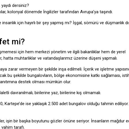
m yaydı dersiniz?
pılar, kolonyal dönemde İngilizler tarafından Avrupa’ya taşındı.
 insanlık için hayırlı bir şey yapmış mı? İşgal, sömürü ve düşmanlık d
fet mi?
şmemesi için hem merkezi yönetim ve ilgili bakanlıklar hem de yerel
kler, hatta muhtarlıklar ve vatandaşlarımız üzerine düşeni yapmalı.
ğaya zarar vermeyen bir şekilde inşa edilmeli. İçerik ve işletme yapısı
ak bu şekilde bungalovların, bölge ekonomisine katkı sağlaması, ist
 tanıtımına destek olması mümkün olur.
letli davranılmalı; birilerine yaz, birilerine kış olmamalı.
, Kartepe’de ise yaklaşık 2.500 adet bungalov olduğu tahmin ediliyor. 
işin bir başka boyutunu gözler önüne seriyor. İnsanların mağdur edi
n vahim tarafı.