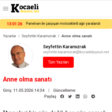
13:01:26
Panelvan ile çarpışan motosikletli ağır yaralandı
Yazarlar
Seyfettin Karamızrak
Anne olma sanatı
Seyfettin Karamızrak
seyfettin.karamizrak@kocaeliduysun.net
Tüm Yazıları
Anne olma sanatı
Giriş: 11.05.2026 14:34
|
Güncelleme:
Paylaş