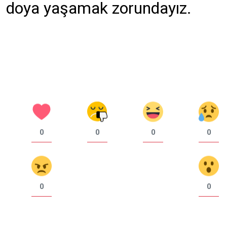
doya yaşamak zorundayız.
0
0
0
0
0
0