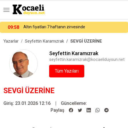
09:58
Altın fiyatları 7 haftanın zirvesinde
Yazarlar
Seyfettin Karamızrak
SEVGİ ÜZERİNE
Seyfettin Karamızrak
seyfettin.karamizrak@kocaeliduysun.net
Tüm Yazıları
SEVGİ ÜZERİNE
Giriş: 23.01.2026 12:16
|
Güncelleme:
Paylaş