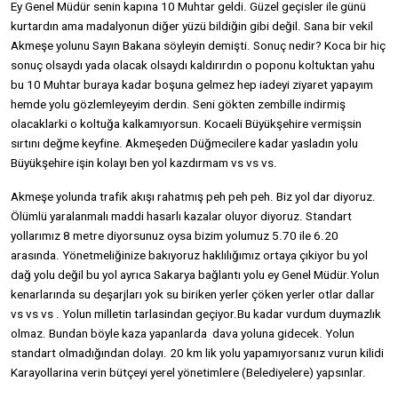
Ey Genel Müdür senin kapına 10 Muhtar geldi. Güzel geçisler ile günü
kurtardın ama madalyonun diğer yüzü bildiğin gibi değil. Sana bir vekil
Akmeşe yolunu Sayın Bakana söyleyin demişti. Sonuç nedir? Koca bir hiç
sonuç olsaydı yada olacak olsaydı kaldırırdın o poponu koltuktan yahu
bu 10 Muhtar buraya kadar boşuna gelmez hep iadeyi ziyaret yapayım
hemde yolu gözlemleyeyim derdin. Seni gökten zembille indirmiş
olacaklarki o koltuğa kalkamıyorsun. Kocaeli Büyükşehire vermişsin
sırtını değme keyfine. Akmeşeden Düğmecilere kadar yasladın yolu
Büyükşehire işin kolayı ben yol kazdırmam vs vs vs.
Akmeşe yolunda trafik akışı rahatmış peh peh peh. Biz yol dar diyoruz.
Ölümlü yaralanmalı maddi hasarlı kazalar oluyor diyoruz. Standart
yollarımız 8 metre diyorsunuz oysa bizim yolumuz 5.70 ile 6.20
arasında. Yönetmeliğinize bakıyoruz haklılığımız ortaya çıkiyor bu yol
dağ yolu değil bu yol ayrıca Sakarya bağlantı yolu ey Genel Müdür.Yolun
kenarlarında su deşarjları yok su biriken yerler çöken yerler otlar dallar
vs vs vs . Yolun milletin tarlasindan geçiyor.Bu kadar vurdum duymazlık
olmaz. Bundan böyle kaza yapanlarda dava yoluna gidecek. Yolun
standart olmadığından dolayı. 20 km lik yolu yapamıyorsanız vurun kilidi
Karayollarina verin bütçeyi yerel yönetimlere (Belediyelere) yapsınlar.