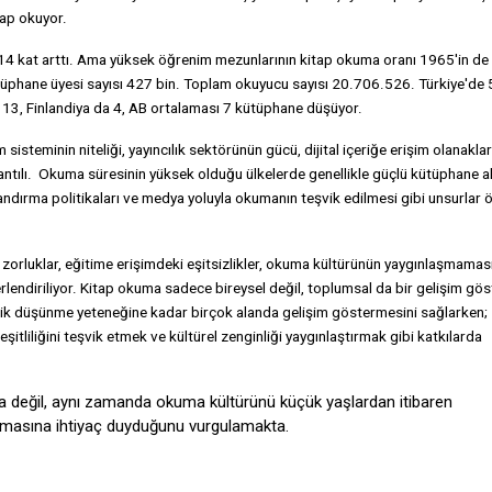
tap okuyor.
14 kat arttı. Ama yüksek öğrenim mezunlarının kitap okuma oranı 1965'in de 
Kütüphane üyesi sayısı 427 bin. Toplam okuyucu sayısı 20.706.526. Türkiye'de 
e 13, Finlandiya da 4, AB ortalaması 7 kütüphane düşüyor.
sisteminin niteliği, yayıncılık sektörünün gücü, dijital içeriğe erişim olanakları
lantılı. Okuma süresinin yüksek olduğu ülkelerde genellikle güçlü kütüphane al
andırma politikaları ve medya yoluyla okumanın teşvik edilmesi gibi unsurlar 
orluklar, eğitime erişimdeki eşitsizlikler, okuma kültürünün yaygınlaşmamas
eğerlendiriliyor. Kitap okuma sadece bireysel değil, toplumsal da bir gelişim gö
alitik düşünme yeteneğine kadar birçok alanda gelişim göstermesini sağlarken;
itliliğini teşvik etmek ve kültürel zenginliği yaygınlaştırmak gibi katkılarda
kla değil, aynı zamanda okuma kültürünü küçük yaşlardan itibaren
rılmasına ihtiyaç duyduğunu vurgulamakta.