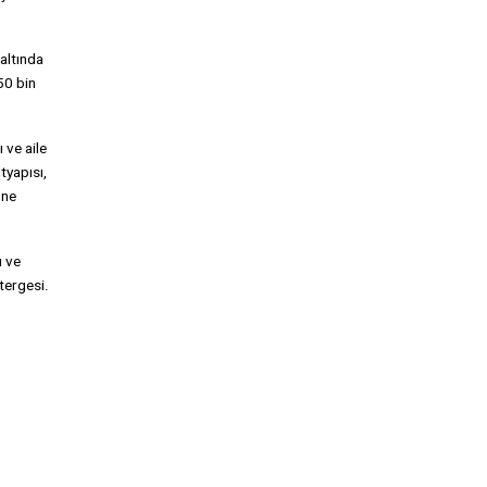
altında
50 bin
 ve aile
tyapısı,
öne
ı ve
stergesi.