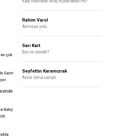
Kalp Hastaları Araç Kullanabilir mi?
Rahim Varol
Akmeşe yolu
Sarı Kart
Biz ne izledik?
a en çok
Seyfettin Karamızrak
de Saint-
Anne olma sanatı
ıyor.
resinde
 ve Baby
cih
yılda