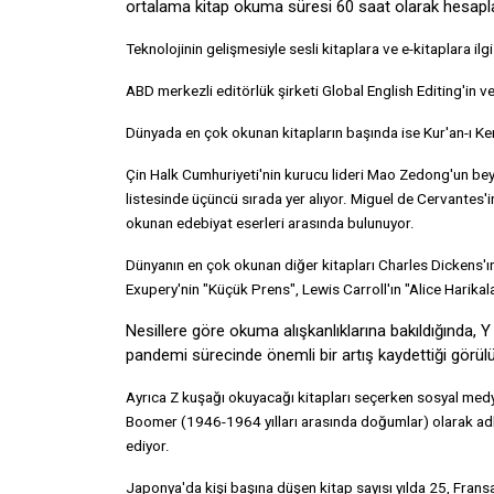
ortalama kitap okuma süresi 60 saat olarak hesaplan
Teknolojinin gelişmesiyle sesli kitaplara ve e-kitaplara ilg
ABD merkezli editörlük şirketi Global English Editing'in v
Dünyada en çok okunan kitapların başında ise Kur'an-ı Ker
Çin Halk Cumhuriyeti'nin kurucu lideri Mao Zedong'un be
listesinde üçüncü sırada yer alıyor. Miguel de Cervantes'i
okunan edebiyat eserleri arasında bulunuyor.
Dünyanın en çok okunan diğer kitapları Charles Dickens'ın 
Exupery'nin "Küçük Prens", Lewis Carroll'ın "Alice Harikala
Nesillere göre okuma alışkanlıklarına bakıldığında,
pandemi sürecinde önemli bir artış kaydettiği görül
Ayrıca Z kuşağı okuyacağı kitapları seçerken sosyal medy
Boomer (1946-1964 yılları arasında doğumlar) olarak adla
ediyor.
Japonya'da kişi başına düşen kitap sayısı yılda 25, Fransa