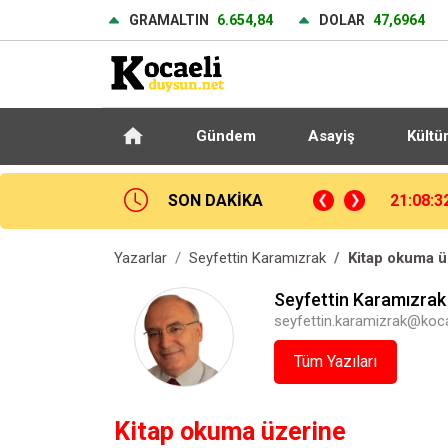
GRAMALTIN
6.654,84
DOLAR
47,6964
Gündem
Asayiş
Kültü
SON DAKİKA
14. TAYK-Eker Olympos Regatta’da ilk günün kazananı "Team Nautique Yachting" oldu
21:00:5
Yazarlar
Seyfettin Karamızrak
Kitap okuma ü
Seyfettin Karamızrak
seyfettin.karamizrak@koca
Tüm Yazıları
Kitap okuma üzerine