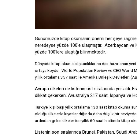
Günümüzde kitap okumanın önemi her şeye rağmen git
neredeyse yüzde 100'e ulaşmıştır. Azerbaycan ve K
yüzde 100'lere ulaştığı bilinmektedir.
Dünyada kitap okuma alışkanlıklarına dair hazırlanan yeni b
ortaya koydu. World Population Review ve CEO World Mag
yıllık ortalama 357 saat ile Amerika Birleşik Devletleri (A
Avrupa ülkeleri de listenin üst sıralarında yer aldı.
dikkat çekerken; Avustralya 217 saat, İspanya ve Hol
Türkiye, kişi başı yıllık ortalama 130 saat kitap okuma sü
olduğu ülkelerle kıyaslandığında daha düşük bir seviyede y
ardından gelen ülkeler ise yıllık 60 saatin altında kitap o
Listenin son sıralarında Brunei, Pakistan, Suudi Arabis