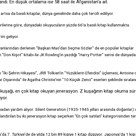
dı. En düşük ortalama ise 58 saat ile Afganistan’a ait.
i artsa da basılı kitaplar, dünya genelinde daha çok tercih ediliyor.
erilerine göre, dünyadaki okuyucuların yüzde 66'sı basılı kitap kullanmakta.
im geliyor.
yanlarından derlenen "Başkan Mao'dan Seçme Sözler" de en popüler kitaplar
n "Don Kişot" kitabı ile JK Rowling'in yazdığı "Harry Potter" serisi de dünyad
"İki Şehrin Hikayesi", JRR Tolkien'in "Yüzüklerin Efendisi" üçlemesi, Antoine 
r Diyarında" ile Agatha Christie'nin "10 Küçük Zenci" eserleri şeklinde sıralan
 Y kuşağı, en çok kitap okuyan jenerasyon. Z kuşağının kitap okuma sü
üyor.
adan yardım alıyor. Silent Generation (1925-1945 yılları arasında doğanlar)
ndırılan bu iki jenerasyon kitap seçerken “En çok satılan” kategorisinden ter
'da 7. Türkiye'de de yılda 12 bin 89 kişiye 1 kitap düşüyor. Japonya'da 1 kişi 