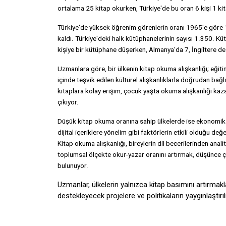
ortalama 25 kitap okurken, Türkiye'de bu oran 6 kişi 1 ki
Türkiye'de yüksek öğrenim görenlerin oranı 1965'e göre 
kaldı. Türkiye'deki halk kütüphanelerinin sayısı 1.350. 
kişiye bir kütüphane düşerken, Almanya'da 7, İngiltere d
Uzmanlara göre, bir ülkenin kitap okuma alışkanlığı; eğitim 
içinde teşvik edilen kültürel alışkanlıklarla doğrudan bağ
kitaplara kolay erişim, çocuk yaşta okuma alışkanlığı kaz
çıkıyor.
Düşük kitap okuma oranına sahip ülkelerde ise ekonomik z
dijital içeriklere yönelim gibi faktörlerin etkili olduğu d
Kitap okuma alışkanlığı, bireylerin dil becerilerinden an
toplumsal ölçekte okur-yazar oranını artırmak, düşünce çeş
bulunuyor.
Uzmanlar, ülkelerin yalnızca kitap basımını artırma
destekleyecek projelere ve politikaların yaygınlaştı