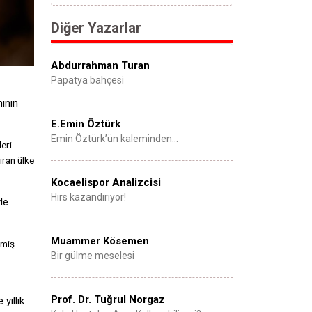
Diğer Yazarlar
Abdurrahman Turan
Papatya bahçesi
ının
E.Emin Öztürk
Emin Öztürk’ün kaleminden…
leri
ran ülke
Kocaelispor Analizcisi
Hırs kazandırıyor!
le
Muammer Kösemen
şmiş
Bir gülme meselesi
Prof. Dr. Tuğrul Norgaz
yıllık