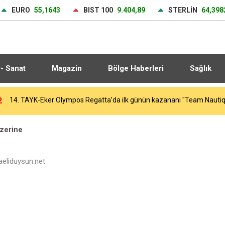
EURO
55,1643
BIST 100
9.404,89
STERLİN
64,398
r- Sanat
Magazin
Bölge Haberleri
Sağlık
4
Galatasaray, yeni sezon hazırlıklarını sürdürüyor
zerine
eliduysun.net