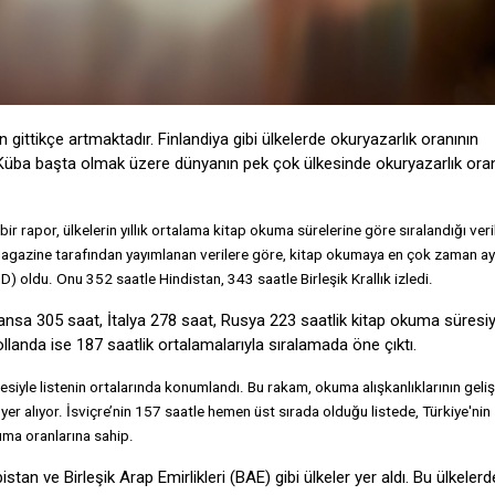
tikçe artmaktadır. Finlandiya gibi ülkelerde okuryazarlık oranının
üba başta olmak üzere dünyanın pek çok ülkesinde okuryazarlık oran
ir rapor, ülkelerin yıllık ortalama kitap okuma sürelerine göre sıralandığı veri
azine tarafından yayımlanan verilere göre, kitap okumaya en çok zaman ayı
BD) oldu. Onu 352 saatle Hindistan, 343 saatle Birleşik Krallık izledi.
 Fransa 305 saat, İtalya 278 saat, Rusya 223 saatlik kitap okuma süresiy
landa ise 187 saatlik ortalamalarıyla sıralamada öne çıktı.
resiyle listenin ortalarında konumlandı. Bu rakam, okuma alışkanlıklarının geli
er alıyor. İsviçre’nin 157 saatle hemen üst sırada olduğu listede, Türkiye'nin
kuma oranlarına sahip.
tan ve Birleşik Arap Emirlikleri (BAE) gibi ülkeler yer aldı. Bu ülkelerde 