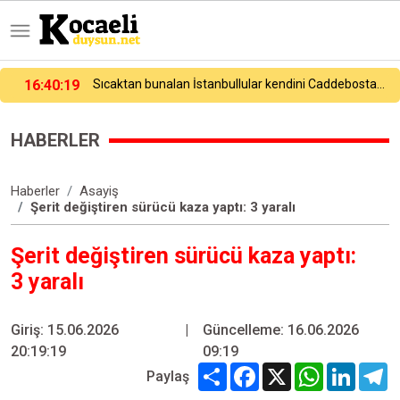
an İstanbullular kendini Caddebostan Sahili’ne attı
16:40:41
Esenler Belediyesi vatandaşları yazlık sinemada buluşturuyor
HABERLER
Haberler
Asayiş
Şerit değiştiren sürücü kaza yaptı: 3 yaralı
Şerit değiştiren sürücü kaza yaptı:
3 yaralı
Giriş: 15.06.2026
|
Güncelleme: 16.06.2026
20:19:19
09:19
Share
Facebook
X
WhatsApp
Linked
T
Paylaş