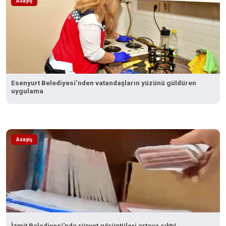
Asayiş
Esenyurt Belediyesi’nden vatandaşların yüzünü güldüren
uygulama
Asayiş
İzmit Belediyesi'nde rüşvet görüntüleri ortaya çıktı!