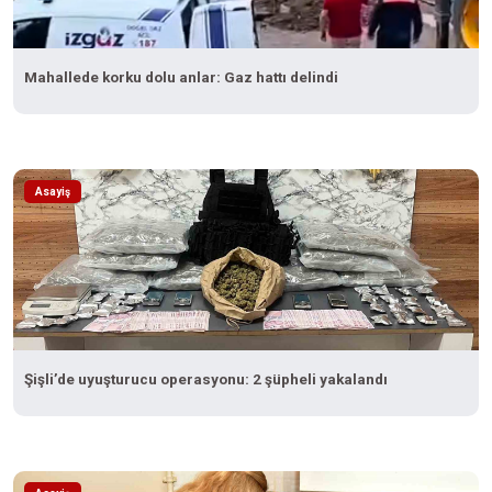
Mahallede korku dolu anlar: Gaz hattı delindi
Asayiş
Şişli’de uyuşturucu operasyonu: 2 şüpheli yakalandı