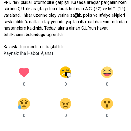
PRD 488 plakalı otomobille çarpıştı. Kazada araçlar parçalanırken,
sürücü Ç.U. ile araçta yolcu olarak bulunan A.C. (22) ve M.C. (19)
yaralandı. İhbar üzerine olay yerine sağlık, polis ve itfaiye ekipleri
sevk edildi. Yaralılar, olay yerinde yapılan ilk müdahalenin ardından
hastanelere kaldırıldı. Tedavi altına alınan Ç.U.’nun hayati
tehlikesinin bulunduğu öğrenildi.
Kazayla ilgili inceleme başlatıldı.
Kaynak: İha Haber Ajansı
0
0
0
0
0
0