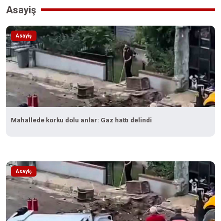
Asayiş
Asayiş
Mahallede korku dolu anlar: Gaz hattı delindi
Asayiş