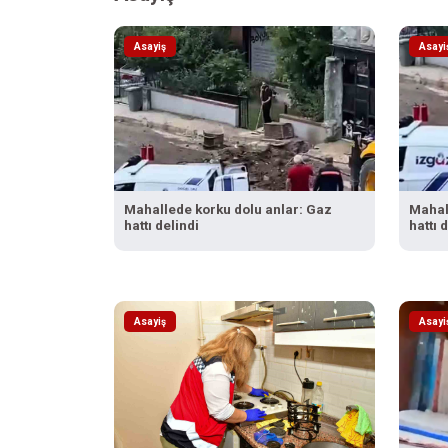
Asayiş
Asayi
Mahallede korku dolu anlar: Gaz
Mahal
hattı delindi
hattı 
Asayiş
Asayi