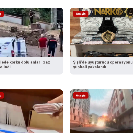
ş
Asayiş
lede korku dolu anlar: Gaz
Şişli’de uyuşturucu operasyonu
delindi
şüpheli yakalandı
ş
Asayiş