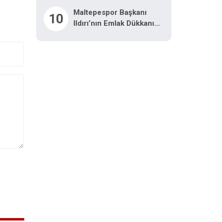
Maltepespor Başkanı
10
Ildırı’nın Emlak Dükkanı
Kurşunlandı: 1 Yaralı