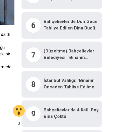
Yaşındaki Çocuğa
Motosiklet Çarptı
Bahçelievler’de Dün Gece
6
Tahliye Edilen Bina Bugün
Çöktü
daldı.
uğu
(Düzeltme) Bahçelievler
7
ki bir
Belediyesi: "Binanın
Önceden Tahliye Edilmesi
etmede
Nedeniyle Ilk
Belirlemelere Göre
İstanbul Valiliği: "Binanın
8
Herhangi Bir Can Kaybı
Önceden Tahliye Edilmesi
Veya Yaralanma
Nedeniyle Ilk
Bulunmamaktadır"
Belirlemelere Göre
Herhangi Bir Can Kaybı
Bahçelievler’de 4 Katlı Boş
9
Veya Yaralanma
Bina Çöktü
Bulunmamaktadır"
0