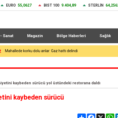
EURO
55,0627
BIST 100
9.404,89
STERLİN
64,256
r- Sanat
Magazin
Bölge Haberleri
Sağlık
2
"Kızıldeniz riski Asya-Avrupa seferlerini 15 gün uzattı"
miyetini kaybeden sürücü yol üstündeki restorana daldı
yetini kaybeden sürücü
Share
Facebook
X
W