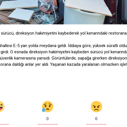
en sürücü, direksiyon hakimiyetini kaybederek yol kenarındaki restorana 
ahallesi E-5 yan yolda meydana geldi. İddiaya göre, yüksek süratli old
irdi. O esnada direksiyon hakimiyetini kaybeden sürücü yol kenarında
 güvenlik kamerasına yansıdı. Görüntülerde, sapağa girerken direksiyon
orana daldığı anlar yer aldı. Yaşanan kazada yaralanan olmazken işl
0
0