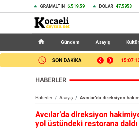
GRAMALTIN
6.519,59
DOLAR
47,5953
Gündem
Asayiş
Kültü
anlar: Gaz hattı delindi
SON DAKİKA
15:07:4
HABERLER
Haberler
Asayiş
Avcılar’da direksiyon haki
Avcılar’da direksiyon hakimi
yol üstündeki restorana daldı