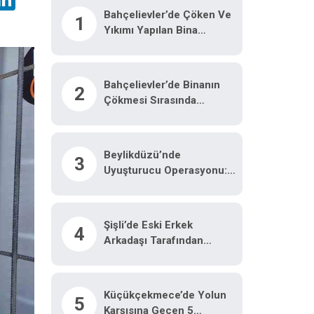
Bahçelievler’de Çöken Ve
1
Yıkımı Yapılan Bina
Havadan Görüntülendi
Bahçelievler’de Binanın
2
Çökmesi Sırasında
Yaşanan Panik Anları
Kamerada
Beylikdüzü’nde
3
Uyuşturucu Operasyonu:
62 Kilo Eroin Ve
Metamfetamin Ele
Geçirildi
Şişli’de Eski Erkek
4
Arkadaşı Tarafından
Öldürülen Nilda Müge
Cinayetine Ilişkin Güvenlik
Kamerası Görüntüsü
Küçükçekmece’de Yolun
5
Ortaya Çıktı
Karşısına Geçen 5