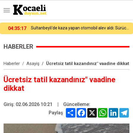
04:35:17
Sultanbeyli’de kaza yapan otomobil alev aldı: Sürücü ve araç sahipleri arasında tartışma çıktı
HABERLER
Haberler
Asayiş
Ücretsiz tatil kazandınız" vaadine dikkat
Ücretsiz tatil kazandınız" vaadine
dikkat
Giriş: 02.06.2026 10:21
|
Güncelleme:
Share
Facebook
X
WhatsApp
Linked
T
Paylaş