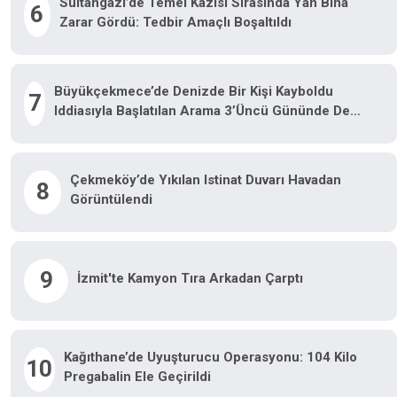
Sultangazi’de Temel Kazısı Sırasında Yan Bina
6
Zarar Gördü: Tedbir Amaçlı Boşaltıldı
Büyükçekmece’de Denizde Bir Kişi Kayboldu
7
Iddiasıyla Başlatılan Arama 3’üncü Gününde De
Devam Etti
Çekmeköy’de Yıkılan Istinat Duvarı Havadan
8
Görüntülendi
9
İzmit'te Kamyon Tıra Arkadan Çarptı
Kağıthane’de Uyuşturucu Operasyonu: 104 Kilo
10
Pregabalin Ele Geçirildi