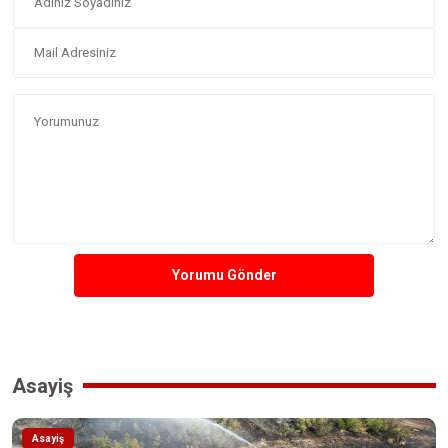
Yorumu Gönder
Asayiş
Asayiş