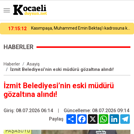
Kasımpaşa, Muhammed Emin Bektaş’ı kadrosuna kattı
17:04:48
Dünya Fen Bilimleri Şampiyonası’nda 24 ülke arasında Türk öğrenci birinci oldu
HABERLER
Haberler
Asayiş
İzmit Belediyesi’nin eski müdürü gözaltına alındı!
İzmit Belediyesi’nin eski müdürü
gözaltına alındı!
Giriş: 08.07.2026 06:14
|
Güncelleme: 08.07.2026 09:14
Share
Facebook
X
WhatsApp
Linked
T
Paylaş