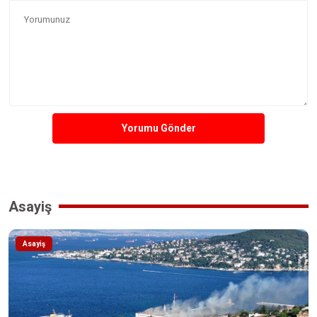
Yorumu Gönder
Asayiş
Asayiş