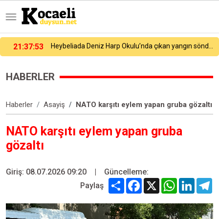
Heybeliada Deniz Harp Okulu’nda çıkan yangın söndürüldü
21:27:54
Galatasaray yeni sezon hazırlıklarına devam ediyor
HABERLER
Haberler
Asayiş
NATO karşıtı eylem yapan gruba gözaltı
NATO karşıtı eylem yapan gruba
gözaltı
Giriş: 08.07.2026 09:20
|
Güncelleme:
Share
Facebook
X
WhatsApp
Linked
T
Paylaş